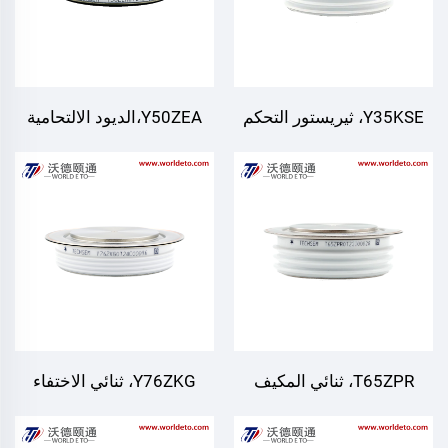
Y35KSE، ثيريستور التحكم
Y50ZEA،الديود الالتحامية
الثنائي الاتجاه
عالية التردد
T65ZPR، ثنائي المكيف
Y76ZKG، ثنائي الاختفاء
السريع