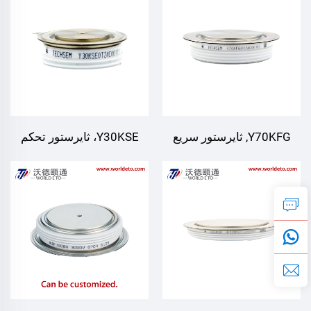
Y70KFG, ثايرستور سريع
Y30KSE، ثايرستور تحكم
الإيقاف غير المتماثل
ثنائي الاتجاه