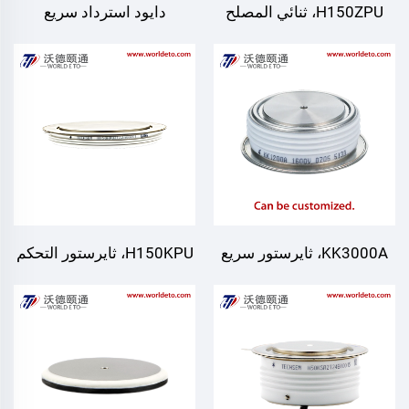
H150ZPU، ثنائي المصلح
دايود استرداد سريع
KK3000A، ثايرستور سريع
H150KPU، ثايرستور التحكم
الإيقاف، يمكن تخصيصه وفقًا
في الطور
لتطبيقات مختلفة.