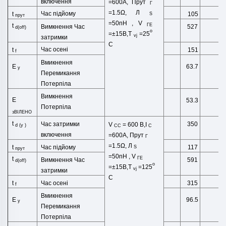
включення
=600А,
Прут
Г
=1.5Ω,
Л
Час підйому
t
105
S
прут
=50
nH
,
V
ГЕ
t
Вимкнення
Час
527
d(off)
o
=±15В,T
=25
vj
затримки
C
Час осені
t
151
f
Вмикнення
Е
63.7
у
Перемикання
Потерпіла
Вимкнення
Е
53.3
Потерпіла
зВІЛЕНО
t
Час затримки
350
V
= 600 В,I
d
(
у
)
CC
C
включення
=600А,
Прут
Г
=1.5Ω,
Л
Час підйому
t
117
S
прут
=50
nH
,
V
ГЕ
t
Вимкнення
Час
591
d(off)
o
=±15В,T
=125
vj
затримки
C
Час осені
t
315
f
Вмикнення
Е
96.5
у
Перемикання
Потерпіла