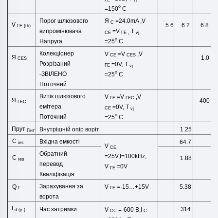
vj
o
=150
C
Я
=24.0
mA
,
V
Порог шлюзового
C
V
5.6
6.2
6.8
ГЕ
(
th
)
=
V
T
випромінювача
,
СЕ
ГЕ
vj
o
=25
C
Напруга
Колекціонер
V
=
V
,
V
СЕ
CES
Я
1.0
CES
Розрізаний
=0V,
T
ГЕ
vj
o
-
ЗВІЛЕНО
=25
C
Поточний
Витік шлюзового
V
=
V
,
V
ГЕ
ГЕС
Я
400
ГЕС
емітера
=0V,
T
СЕ
vj
o
Поточний
=25
C
Прут
Внутрішній опір воріт
1.25
Гінт
C
Вхідна емкості
64.7
ies
V
СЕ
Обратний
=25V,f=100kHz,
C
1.88
res
перевод
V
=0V
ГЕ
Кваліфікація
Зарахування за
Q
V
=-15…+15V
5.38
Г
ГЕ
ворота
t
Час затримки
314
V
= 600 В,I
d
(
у
)
CC
C