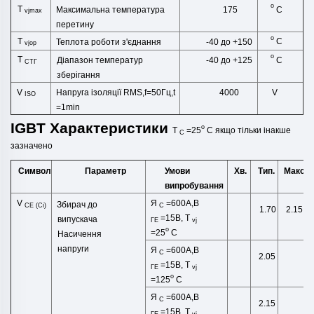
o
T
C
Максимальна температура
175
vjmax
перетину
o
T
C
Теплота роботи з'єднання
-40 до +150
vjop
o
T
C
Діапазон температур
-40 до +125
СТГ
зберігання
V
Напруга ізоляції RMS,f=50Гц,t
4000
V
ISO
=1min
IGBT
Характеристики
o
T
=25
C
якщо тільки
інакше
C
зазначено
Символ
Умови
Хв.
Тип.
Макс.
Параметр
випробування
V
Я
=600А,В
Збирач до
CE (Сі)
C
1.70
2.15
=15В,
T
випускача
ГЕ
vj
o
=25
C
Насичення
напруги
Я
=600А,В
C
2.05
=15В,
T
ГЕ
vj
o
=125
C
Я
=600А,В
C
2.15
=15В,
T
ГЕ