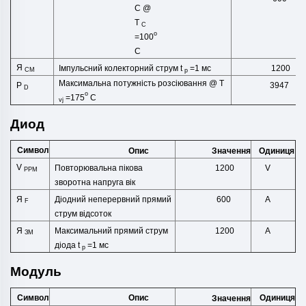
C @
T
C
o
=100
C
Я
Імпульсний колекторний струм t
=1 мс
1200
CM
p
Максимальна потужність розсіювання @ T
3947
P
D
o
=175
C
vj
Диод
Символ
Опис
Одиниця
Значення
V
Повторювальна пікова
1200
V
РРМ
зворотна напруга
вік
Діодний неперервний прямий
Я
600
А
F
струм
відсоток
Максимальний прямий струм
Я
1200
А
ЗМ
діода t
=1 мс
p
Модуль
Символ
Опис
Одиниця
Значення