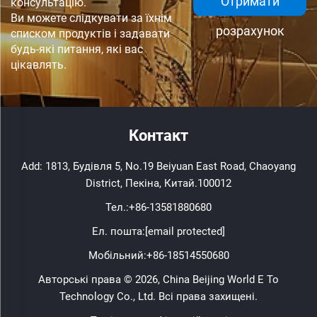
Отримати
консультацію.
Ви можете слідкувати за їхнім
розрахунок
списком продуктів і задавати
будь-які питання, які вас
цікавлять.
Контакт
Add: 1813, Будівля 5, No.19 Beiyuan East Road, Chaoyang
District, Пекіна, Китай.100012
Тел.:
+86-13581880680
Ел. пошта:
[email protected]
Мобільний:
+86-18514550680
Авторські права © 2026, China Beijing World E To
Technology Co., Ltd. Всі права захищені.