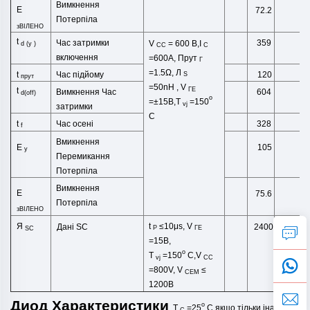
Вимкнення
Е
72.2
Потерпіла
зВІЛЕНО
t
Час затримки
359
V
= 600 В,I
d
(
у
)
CC
C
включення
=600А,
Прут
Г
=1.5Ω,
Л
Час підйому
t
120
S
прут
=50
nH
,
V
ГЕ
t
Вимкнення
Час
604
d(off)
o
=±15В,T
=150
vj
затримки
C
Час осені
t
328
f
Вмикнення
Е
105
у
Перемикання
Потерпіла
Вимкнення
Е
75.6
Потерпіла
зВІЛЕНО
t
≤10μs,
V
Я
Дані SC
2400
P
ГЕ
SC
=15В,
o
T
=150
C,V
vj
CC
=800V,
V
≤
CEM
1200В
Диод
Характеристики
o
T
=25
C
якщо тільки
інакше