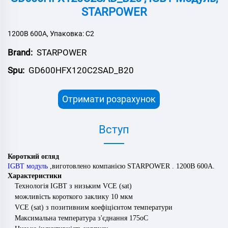
STARPOWER
1200В 600А, Упаковка: C2
Brand:
STARPOWER
Spu:
GD600HFX120C2SAD_B20
Отримати розрахунок
Вступ
Короткий огляд
IGBT модуль
,
виготовлено компанією
STARPOWER
.
120
0В
600
А.
Характеристики
Технологія IGBT з низьким VCE (sat)
можливість короткого заклику 10 мкм
VCE (sat) з позитивним коефіцієнтом температури
Максимальна температура з'єднання 175oC