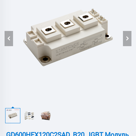
GD600HFX120C2SAD_B20 , IGBT Модуль,