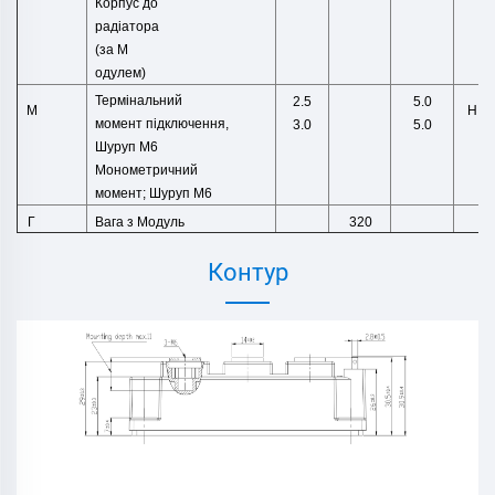
Корпус до
радіатора
(за М
одулем)
Термінальний
2.5
5.0
Н.М
М
момент підключення,
3.0
5.0
Шуруп M6
Монометричний
момент;
Шуруп M6
Вага
з
Модуль
г
Г
320
Контур