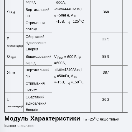
заряд
=600А,
-di/dt=4440A/μs, L
Вертикальний
Я
368
А
RM
=50нГн,
V
пік
S
ГЕ
o
=-15В,T
=125
C
Отримання
vj
потоку
Обертаний
Е
22.5
m
відновлення
рекомендації
Енергія
Відшкодований
Q
м
88.9
V
= 600 В,I
прут
Прут
F
заряд
=600А,
-di/dt=4240A/μs, L
Вертикальний
Я
387
А
RM
=50нГн,
V
пік
S
ГЕ
o
=-15В,T
=150
C
Отримання
vj
потоку
Обертаний
Е
26.2
m
відновлення
рекомендації
Енергія
Модуль
Характеристики
o
T
=25
C
якщо тільки
C
інакше
зазначено