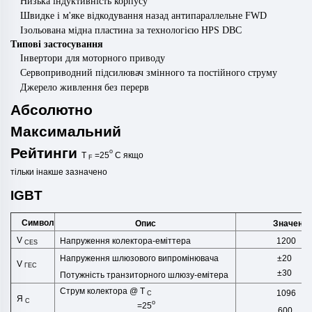
Низька індуктивність корпусу
Швидке і м'яке відкодування назад антипараллельне FWD
Ізольована мідна пластина за технологією HPS DBC
Типові застосування
Інвертори для моторного приводу
Сервоприводний підсилювач змінного та постійного струму
Джерело живлення без перерв
Абсолютно
Максимальний
Рейтинги
o
T
=25
C
якщо
F
тільки
інакше
зазначено
IGBT
Символ
Опис
Значенн
V
Напруження колектора-еміттера
1200
CES
±20
Напруження шлюзового випромінювача
V
ГЕС
±30
Потужність транзиторного шлюзу-емітера
Струм колектора @ T
1096
C
Я
C
o
=25
600