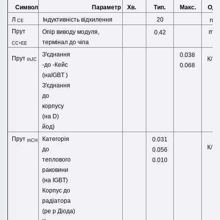
Символ
Хв.
Тип.
Макс.
Оди
Параметр
Л
Індуктивність відхилення
20
nH
СЕ
Прут
Опір виводу модуля,
mΩ
0.42
термінал до чіпа
CC+EE
З'єднання
0.038
Прут
К/В
thJC
-
до
-
Кейс
0.068
(
наIGBT
)
З'єднання
до
корпусу
(на D)
йод)
Прут
Категорія
0.031
thCH
К/В
до
0.056
теплового
0.010
раковини
(на
IGBT)
Корпус до
радіатора
(pe
р Діода)