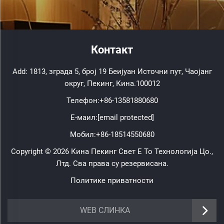
Контакт
Add: 1813, зграда 5, број 19 Беијуан Источни пут, Чаојанг
округ, Пекинг, Кина.100012
Телефон:
+86-13581880680
Е-маил:
[email protected]
Мобил:
+86-18514550680
Copyright © 2026 Кина Пекинг Свет Е То Технологија Цо.,
Лтд. Сва права су резервисана.
Политике приватности
WEB СЛИНКА