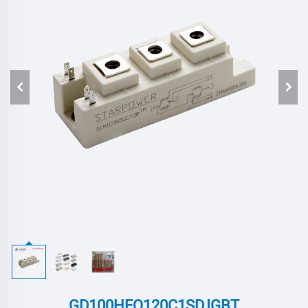
GD100HFQ120C1SD,IGBT