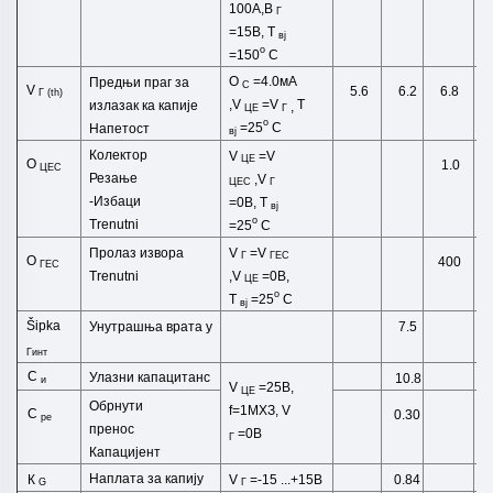
100А,В
Г
=15В,
T
вј
o
=150
C
O
=4.0
мА
Предњи праг за
C
V
5.6
6.2
6.8
Г
(
th
)
,
V
=
V
T
излазак ка капије
,
ЦЕ
Г
o
=25
C
Напетост
вј
Колектор
V
=
V
ЦЕ
O
1.0
ЦЕС
Резање
,
V
ЦЕС
Г
-
Избаци
=0В,
T
вј
o
Trenutni
=25
C
Пролаз извора
V
=
V
Г
ГЕС
O
400
ГЕС
Trenutni
,
V
=0В,
ЦЕ
o
T
=25
C
вј
Šipka
Унутрашња врата
у
7.5
Гинт
C
Улазни капацитанс
10.8
и
V
=25В,
ЦЕ
Обрнути
f=1МХЗ,
V
C
0.30
ре
пренос
=0В
Г
Капацијент
Наплата за капију
К
V
=-15
...+15В
0.84
G
Г