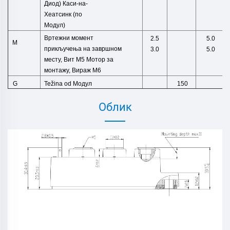
Диод)
Каси-на-
Хеатсинк (по
Модул)
Вртежни момент
2.5
5.0
M
прикључења на завршном
3.0
5.0
месту,
Вит М5
Мотор за
монтажу,
Вираж М6
Težina
od
Модул
G
150
Облик