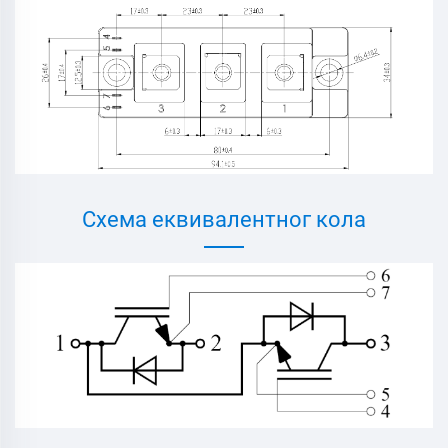
Схема еквивалентног кола