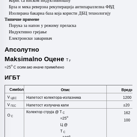
Корис са ниском индуктивношћу
Брза и мека реверзна рекуперација антипараллелна ФВД
Изолирана бакарна база која користи ДБЦ технологију
Типичне примене
Порука за напон у режиму преласка
Индуктивно грејање
Електронски заваривач
Апсолутно
Maksimalno
Оцене
T
F
o
=25
C
осим ако
иначе
примећено
ИГБТ
Симбол
Опис
Вреднос
V
Напетост колектора-излазника
1200
ЦЕС
V
Напетост излучача капи
±20
ГЕС
Колектор струја @ Т
162
C
O
C
o
=25
100
Ц @
Т
C
o