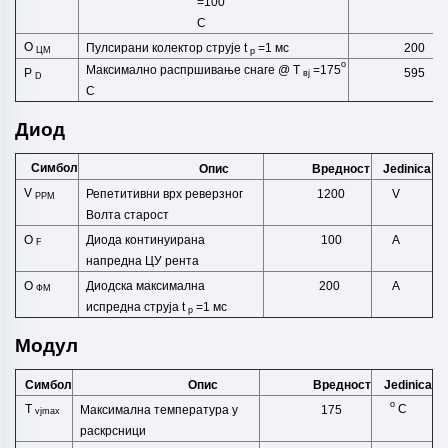
=100
C
O
Пулсирани колектор струје t
=1 мс
200
ЦМ
p
o
Максимално распршивање снаге @ Т
=175
595
P
вј
D
C
Диод
Симбол
Опис
Jedinica
Вредност
V
Репетитивни врх реверзног
1200
V
РРМ
Волта
старост
Диода континуирана
O
A
100
F
напредна ЦУ
рента
Диодска максимална
O
200
A
ФМ
испредна струја t
=1 мс
p
Модул
Симбол
Опис
Jedinica
Вредност
o
T
C
Максимална температура у
175
vjmax
раскрсници