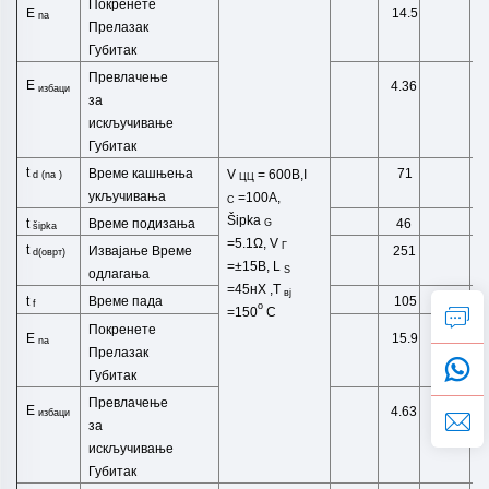
Покренете
E
14.5
na
Прелазак
Губитак
Превлачење
E
4.36
избаци
за
искључивање
Губитак
t
Време кашњења
71
V
= 600В,I
d
(
na
)
ЦЦ
укључивања
=100А,
C
Šipka
Време подизања
t
46
G
šipka
=5.1Ω,
V
Г
t
Извајање
Време
251
d(оврт)
=±15В,
L
S
одлагања
=45
нХ
,
T
вј
Време пада
t
105
f
o
=150
C
Покренете
E
15.9
na
Прелазак
Губитак
Превлачење
E
4.63
избаци
за
искључивање
Губитак