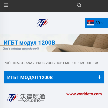
SR
ИГБТ модул 1200В
POČETNA STRANA
/
PROIZVODI
/
IGBT MODUL
/
MODUL IGBT 1200V
ИГБТ МОДУЛ 1200В