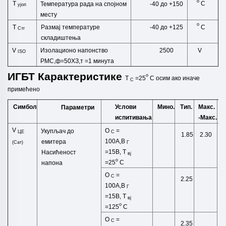
o
T
C
Температура рада на спојном
-40 до +150
ујоп
месту
o
T
C
Размај температуре
-40 до +125
Стг
складиштења
V
Изолационо напонство
2500
V
ISO
РМС,ф=50ХЗ,т
=1 минута
ИГБТ
Карактеристике
o
T
=25
C
осим ако
иначе
C
примећено
Симбол
Услови
Мино.
Тип.
Макс.
Параметри
испитивања
-Макс.
V
O
=
Укупљач до
ЦЕ
C
1.85
2.30
100А,В
емитера
(Сат)
Г
=15В,
T
Насићеност
вј
o
=25
C
напона
O
=
C
2.25
100А,В
Г
=15В,
T
вј
o
=125
C
O
=
C
2.35