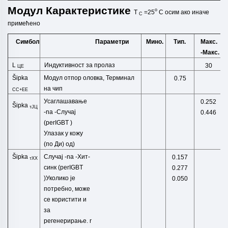
Модул
Карактеристике
o
T
=25
C
осим ако
иначе
C
примећено
Симбол
Мино.
Тип.
Макс.
Параметри
-Макс.
L
Индуктивност за пролаз
30
ЦЕ
Šipka
Модул отпор оловка,
Терминал
0.75
на чип
CC+EE
Усаглашавање
0.252
Šipka
тЈЦ
-
na
-
Случај
0.446
(
perIGBT
)
Улазак у кожу
(по Ди)
од)
Šipka
Случај
-
na
-
Хит-
0.157
тХХ
синк
(
perIGBT
0.277
)
Уколико је
0.050
потребно, може
се користити и
за
регенерирање.
r