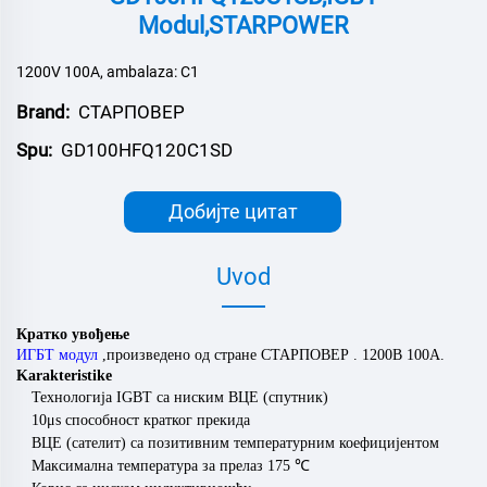
Modul,STARPOWER
1200V 100A, ambalaza: C1
Brand:
СТАРПОВЕР
Spu:
GD100HFQ120C1SD
Добијте цитат
Uvod
Кратко увођење
ИГБТ модул
,
произведено од стране
СТАРПОВЕР
.
120
0В
100
А.
Karakteristike
Технологија IGBT са ниским ВЦЕ (спутник)
10μs способност кратког прекида
ВЦЕ (сателит) са позитивним температурним коефицијентом
Максимална температура за прелаз 175
℃