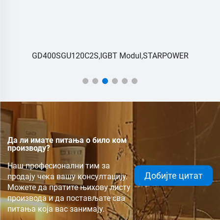
GD400SGU120C2S,IGBT Modul,STARPOWER
Да ли имате питања о било ком
производу?
Наш професионални тим за
Добијте цитат
продају чека вашу консултацију.
Можете да пратите њихову листу
производа и да постављате сва
питања која вас занимају.