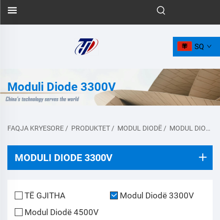
SQ
Moduli Diode 3300V
FAQJA KRYESORE
/
PRODUKTET
/
MODUL DIODË
/
MODUL DIODË 3300V
MODULI DIODE 3300V
TË GJITHA
Modul Diodë 3300V
Modul Diodë 4500V