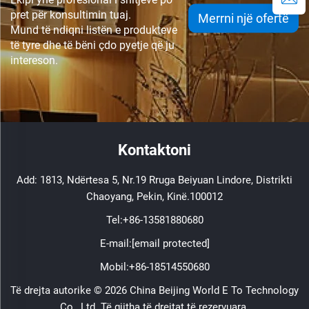
pret për konsultimin tuaj.
Merrni një ofertë
Mund të ndiqni listën e produkteve
të tyre dhe të bëni çdo pyetje që ju
intereson.
Kontaktoni
Add: 1813, Ndërtesa 5, Nr.19 Rruga Beiyuan Lindore, Distrikti
Chaoyang, Pekin, Kinë.100012
Tel:
+86-13581880680
E-mail:
[email protected]
Mobil:
+86-18514550680
Të drejta autorike © 2026 China Beijing World E To Technology
Co., Ltd. Të gjitha të drejtat të rezervuara.