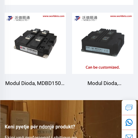
Modul Dioda, MDBD1500-
Modul Dioda,
33-01 | I-01,
YMDBD1500-33 | I-03
FM1500NDM33-D200
Keni pyetje për ndonjë produkt?
Ekipi ynë profesional i shitjeve po