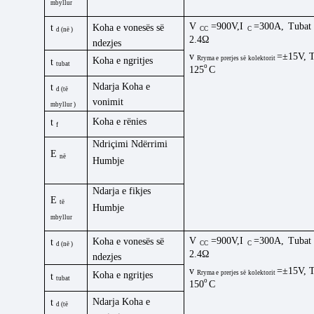
mbyllur
V
=900V,I
=300A,
Tuba
Koha e vonesës së
t
CC
C
d
(
në
)
2.4Ω
ndezjes
v
=±15V,
Rryma e prerjes së kolektorit
Koha e ngritjes
t
tubat
o
125
C
Ndarja
Koha e
t
d
(
të
vonimit
mbyllur
)
Koha e rënies
t
f
Ndriçimi
Ndërrimi
E
në
Humbje
Ndarja e fikjes
E
të
Humbje
mbyllur
V
=900V,I
=300A,
Tuba
Koha e vonesës së
t
CC
C
d
(
në
)
2.4Ω
ndezjes
v
=±15V,
Rryma e prerjes së kolektorit
Koha e ngritjes
t
tubat
o
150
C
Ndarja
Koha e
t
d
(
të