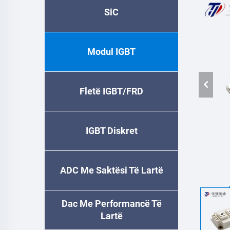
SiC
Modul IGBT
Fletë IGBT/FRD
IGBT Diskret
ADC Me Saktësi Të Lartë
Dac Me Performancë Të
Lartë