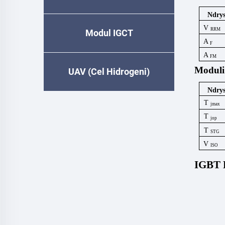
Ndry
V
RRM
Modul IGCT
A
F
A
FM
Moduli
UAV (Cel Hidrogeni)
Ndry
T
jmax
T
jop
T
STG
V
ISO
IGBT