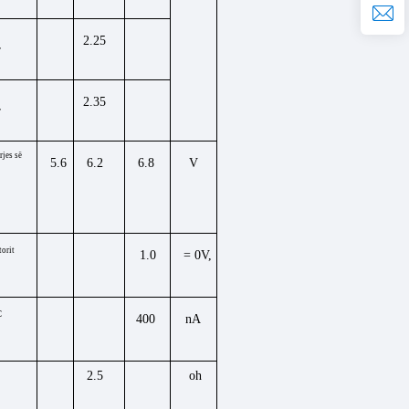
2.25
r
2.35
r
rjes së
5.6
6.2
6.8
V
torit
1.0
= 0V,
C
400
nA
oh
2.5