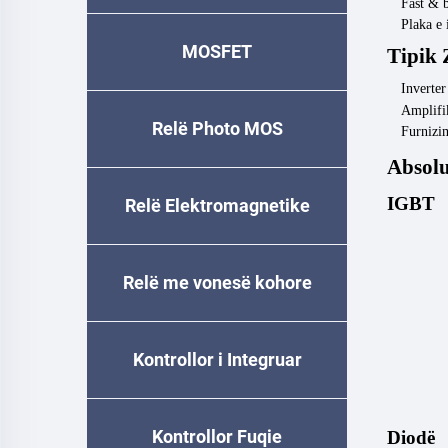
Fast & 
Plaka e 
MOSFET
Tipik
Inverter
Amplifi
Relë Photo MOS
Furnizi
Absol
IGBT
Relë Elektromagnetike
Relë me vonesë kohore
Kontrollor i Integruar
Kontrollor Fuqie
Diodë