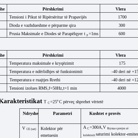
she
Përshkrimi
Vlera
Tensioni i Pikut të Ripërsëritur të Prapavijës
1700
Dioda e vazhdueshme e përparme
qira
300
Prusia Maksimale e Diodes së Parapëlqyer t
=1ms
600
p
she
Përshkrimi
Vlera
Temperatura maksimale e kryqëzimit
175
Temperatura e ndërlidhjes së funksionimit
-40 deri në +1
Temperatura e ruajtjes
Rrethi
-40 deri në +1
Tensioni izolues RMS,f=50Hz,t=1
min
4000
Karakteristikat
o
T
=25
C
përveç
shprehet
vërtetë
C
Ndryshe
Kushtet e provës
Parametri
A
=300A,V
V
Kolektor për
C
Rryma e prerjes së
CE (sat)
saturimi kolektor-emite
emetuesin
kolektorit