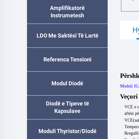
Amplifikatorë
Instrumetesh
H
LDO Me Saktësi Të Lartë
Referenca Tensioni
Përshk
Modul Diodë
Moduli I
Veçori
Diodë e Tipeve të
VCE e u
Kapsulave
aftësi p
VCE(sa
Tempera
Moduli Thyristor/Diodë
Rregulli