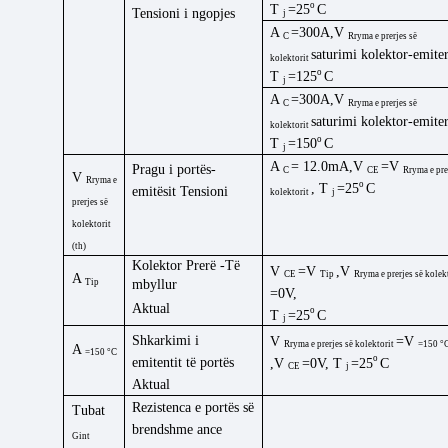
o
T
=25
C
Tensioni i ngopjes
j
A
=300A,V
C
Rryma e prerjes së
saturimi kolektor-emite
kolektorit
o
T
=125
C
j
A
=300A,V
C
Rryma e prerjes së
saturimi kolektor-emite
kolektorit
o
T
=150
C
j
A
=
12.0mA,V
=V
Pragu i portës-
C
CE
Rryma e pre
V
Rryma e
o
, T
=25
C
emitësit
Tensioni
kolektorit
j
prerjes së
kolektorit
(
th
)
Kolektor
Prerë
-
Të
V
=
V
,
V
CE
Tip
Rryma e prerjes së kolek
A
Tip
mbyllur
=0V,
Aktual
o
T
=25
C
j
Shkarkimi i
V
=
V
Rryma e prerjes së kolektorit
=150 °
A
=150 °C
o
emitentit të portës
,
V
=0V,
T
=25
C
CE
j
Aktual
Rezistenca e portës së
Tubat
brendshme
ance
Gint