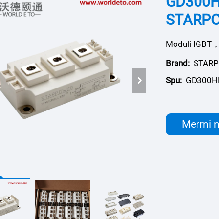
GD300HF
STARP
Moduli IGBT
Brand:
STAR
Spu:
GD300H
Merrni n