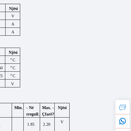
Njësi
V
A
A
Njësi
o
C
o
C
50
o
C
25
V
Min.
Njësi
- Në
Max. -
rregull.
Çfarë?
V
1.85
2.20
r