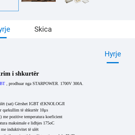
yrje
Skica
Hyrje
rim i shkurtër
GBT
, prodhuar nga STARPOWER. 1700V 300A.
lët (sat)
Gërshet
IGBT
tEKNOLOGJI
ër qarkullim të shkurtër 10μs
t)
me
pozitive
temperatura
koeficient
tura maksimale e lidhjes 175oC
 me induktivitet të ulët