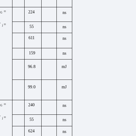
t
=
224
ns
G
T
=
j
55
ns
611
ns
159
ns
96.8
mJ
99.0
mJ
t
=
240
ns
G
T
=
j
55
ns
624
ns