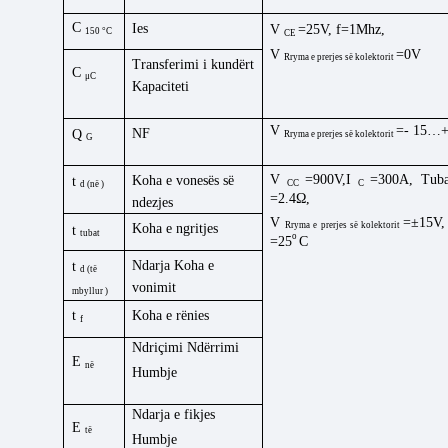
C
Ies
V
=25V, f=1Mhz,
150 °C
CE
V
=0V
Rryma e prerjes së kolektorit
Transferimi i kundërt
C
μC
Kapaciteti
V
=-
15…+
NF
Q
Rryma e prerjes së kolektorit
G
V
=900V,I
=300A,
Tub
Koha e vonesës së
t
CC
C
d
(
në
)
=2.4Ω,
ndezjes
V
=±15V
Rryma e prerjes së kolektorit
Koha e ngritjes
t
tubat
o
=25
C
Ndarja
Koha e
t
d
(
të
vonimit
mbyllur
)
Koha e rënies
t
f
Ndriçimi
Ndërrimi
E
në
Humbje
Ndarja e fikjes
E
të
Humbje