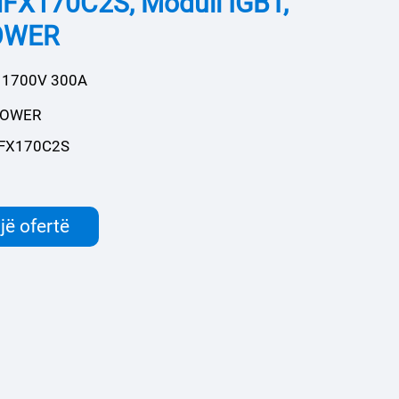
X170C2S, Moduli IGBT,
OWER
，1700V 300A
POWER
FX170C2S
jë ofertë