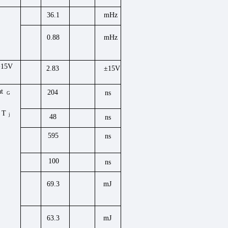
36.1
mHz
0.88
mHz
15V
2.83
±15V
at
204
ns
G
,
T
j
48
ns
595
ns
100
ns
69.3
mJ
63.3
mJ