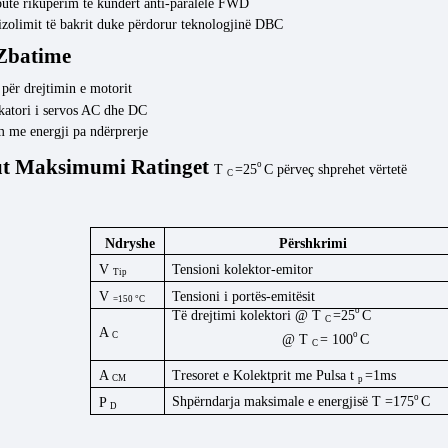
butë rikuperim të kundërt anti-paralele FWD
izolimit të bakrit duke përdorur teknologjinë DBC
Zbatime
 për drejtimin e motorit
katori i servos AC dhe DC
m me energji pa ndërprerje
ut
Maksimumi
Ratinget
o
T
=25
C
përveç
shprehet
vërtetë
C
Ndryshe
Përshkrimi
V
Tensioni kolektor-emitor
Tip
V
Tensioni i portës-emitësit
=150 °C
o
Të drejtimi kolektori @ T
=25
C
C
A
o
C
@ T
=
100
C
C
A
Tresoret e Kolektprit me Pulsa t
=1ms
CM
p
o
Shpërndarja maksimale e energjisë
T
=175
C
P
D