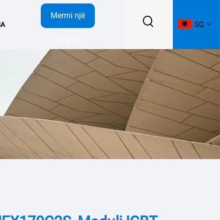
Merrni një
SQ
NA
ofertë