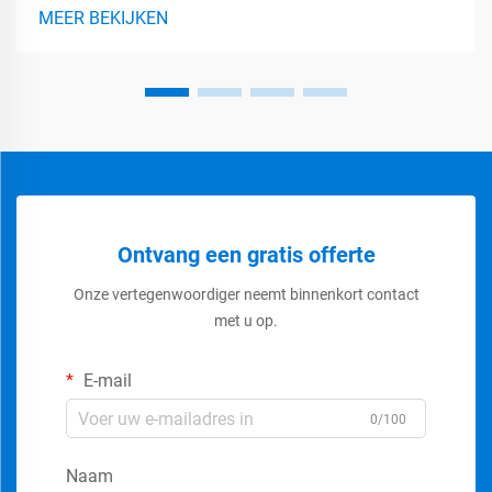
geïsoleerde gate-bipolaire transistors, spelen een grote rol bij
MEER BEKIJKEN
het efficiënter maken van vermogenselektronica, omdat ze de
voordelen combineren van wat...
Ontvang een gratis offerte
Onze vertegenwoordiger neemt binnenkort contact
met u op.
E-mail
0/100
Naam