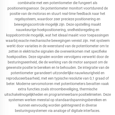
combinatie met een potentiometer die fungeert als
positioneringsensor. De potentiometer monitort voortdurend de
positie van de motoras en stuurt real-time feedback naar het
regelsysteem, waardoor zeer precieze positionering en
bewegingscontrole mogelijk zijn. Deze opstelling maakt
nauwkeurige hoekpositionering, snelheidsregeling en
koppelcontrole mogelijk, wat het ideaal maakt voor toepassingen
waarbij exacte mechanische bewegingen vereist zijn. Het systeem
werkt door variaties in de weerstand van de potentiometer om te
zetten in elektrische signalen die overeenkomen met specifieke
hoekposities. Deze signalen worden vervolgens verwerkt door de
besturingseenheid, die de werking van de motor aanpast om de
gewenste positie te bereiken en te behouden. De integratie van de
potentiometer garandeert uitzonderlijke nauwkeurigheid en
reproduceerbaarheid, met een typische resolutie van 0,1 graad of
beter. Moderne servomotoren met potentiometers bevatten vaak
extra functies zoals stroombeveiliging, thermische
uitschakelmogelijkheden en programmeerbare positielimieten. Deze
systemen werken meestal op standaardspanningsbereiken en
kunnen eenvoudig worden geïntegreerd in diverse
besturingssystemen via analoge of digitale interfaces.