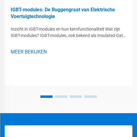
IGBT-modules: De Ruggengraat van Elektrische
Voertuigtechnologie
Inzicht in IGBT-modules en hun kernfunctionaliteit Wat zijn
IGBT-modules? IGBT-modules, ook bekend als Insulated Gate
Bipolar Transistors, zijn essentiële componenten in moderne
vermogenselektronische systemen waar efficiënte
MEER BEKIJKEN
energieconversie van belang is...