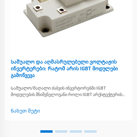
Საშუალო და აღმასრულებელი ვოლტაჟის
ინვერტერები: რატომ არის IGBT მოდულები
გამოწვევა
Საშუალო/მაღალი ძაბვის ინვერტორებში IGBT
მოდულების მნიშვნელოვანი როლი IGBT არქიტექტურის
გაგება ძალის გარდაქმნისთვის IGBT-ები, ანუ
იზოლირებული კვების ბიპოლარული ტრანზისტორები,
Ნახეთ მეტი
მნიშვნელოვან როლს თამაშობენ ძალის ელექტრონიკის
უკეთესად მუშაობის უზრუნველსაყოფად, რადგან ისინი
აერთიანებენ იმას რა...