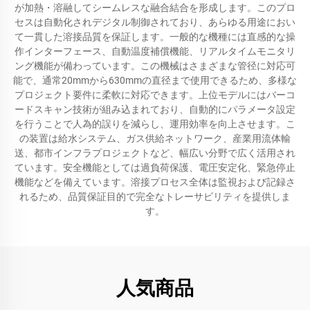
が加熱・溶融してシームレスな融合結合を形成します。このプロ
セスは自動化されデジタル制御されており、あらゆる用途におい
て一貫した溶接品質を保証します。一般的な機種には直感的な操
作インターフェース、自動温度補償機能、リアルタイムモニタリ
ング機能が備わっています。この機械はさまざまな管径に対応可
能で、通常20mmから630mmの直径まで使用できるため、多様な
プロジェクト要件に柔軟に対応できます。上位モデルにはバーコ
ードスキャン技術が組み込まれており、自動的にパラメータ設定
を行うことで人為的誤りを減らし、運用効率を向上させます。こ
の装置は給水システム、ガス供給ネットワーク、産業用流体輸
送、都市インフラプロジェクトなど、幅広い分野で広く活用され
ています。安全機能としては過負荷保護、電圧安定化、緊急停止
機能などを備えています。溶接プロセス全体は監視および記録さ
れるため、品質保証目的で完全なトレーサビリティを提供しま
す。
人気商品