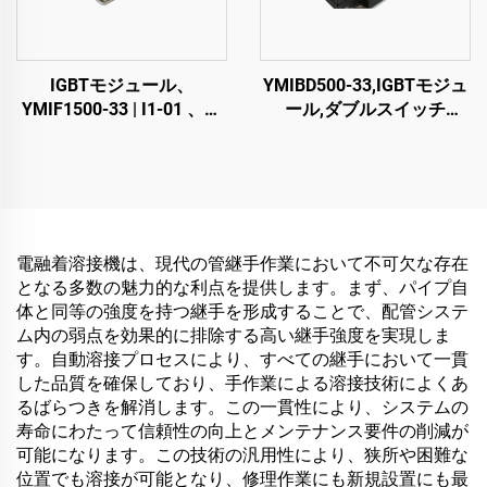
IGBTモジュール、
YMIBD500-33,IGBTモジュ
YMIF1500-33 | I1-01 、単
ール,ダブルスイッチ
一スイッチIGBT、38mm、
IGBT,CRRC
CRRC
電融着溶接機は、現代の管継手作業において不可欠な存在
となる多数の魅力的な利点を提供します。まず、パイプ自
体と同等の強度を持つ継手を形成することで、配管システ
ム内の弱点を効果的に排除する高い継手強度を実現しま
す。自動溶接プロセスにより、すべての継手において一貫
した品質を確保しており、手作業による溶接技術によくあ
るばらつきを解消します。この一貫性により、システムの
寿命にわたって信頼性の向上とメンテナンス要件の削減が
可能になります。この技術の汎用性により、狭所や困難な
位置でも溶接が可能となり、修理作業にも新規設置にも最