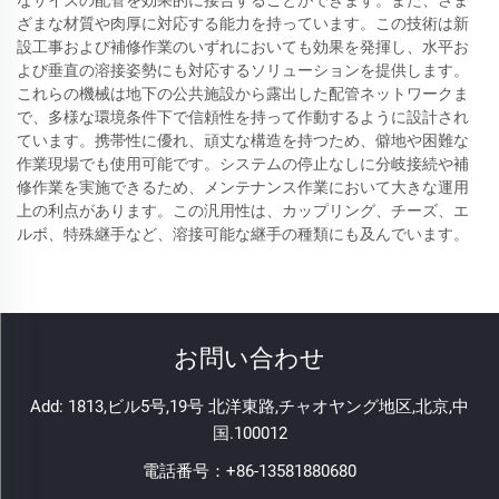
なサイズの配管を効果的に接合することができます。また、さま
ざまな材質や肉厚に対応する能力を持っています。この技術は新
設工事および補修作業のいずれにおいても効果を発揮し、水平お
よび垂直の溶接姿勢にも対応するソリューションを提供します。
これらの機械は地下の公共施設から露出した配管ネットワークま
で、多様な環境条件下で信頼性を持って作動するように設計され
ています。携帯性に優れ、頑丈な構造を持つため、僻地や困難な
作業現場でも使用可能です。システムの停止なしに分岐接続や補
修作業を実施できるため、メンテナンス作業において大きな運用
上の利点があります。この汎用性は、カップリング、チーズ、エ
ルボ、特殊継手など、溶接可能な継手の種類にも及んでいます。
お問い合わせ
Add: 1813,ビル5号,19号 北洋東路,チャオヤング地区,北京,中
国.100012
電話番号：
+86-13581880680