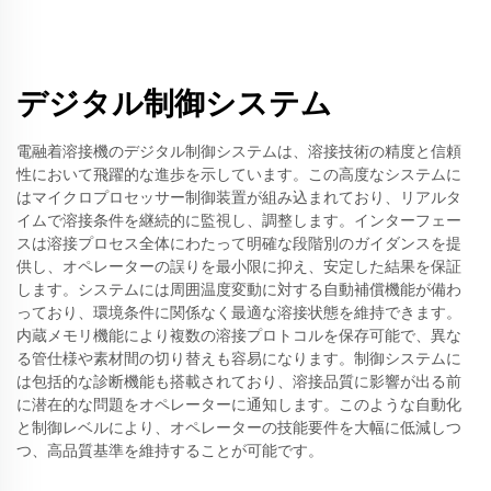
デジタル制御システム
電融着溶接機のデジタル制御システムは、溶接技術の精度と信頼
性において飛躍的な進歩を示しています。この高度なシステムに
はマイクロプロセッサー制御装置が組み込まれており、リアルタ
イムで溶接条件を継続的に監視し、調整します。インターフェー
スは溶接プロセス全体にわたって明確な段階別のガイダンスを提
供し、オペレーターの誤りを最小限に抑え、安定した結果を保証
します。システムには周囲温度変動に対する自動補償機能が備わ
っており、環境条件に関係なく最適な溶接状態を維持できます。
内蔵メモリ機能により複数の溶接プロトコルを保存可能で、異な
る管仕様や素材間の切り替えも容易になります。制御システムに
は包括的な診断機能も搭載されており、溶接品質に影響が出る前
に潜在的な問題をオペレーターに通知します。このような自動化
と制御レベルにより、オペレーターの技能要件を大幅に低減しつ
つ、高品質基準を維持することが可能です。