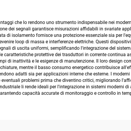
antaggi che lo rendono uno strumento indispensabile nei moderni si
one dei segnali garantisce misurazioni affidabili in svariate app
rata di isolamento fornisce una protezione essenziale sia per l'
prevenire loop di massa e interferenze elettriche. Questi dispositi
segnali di uscita uniformi, semplificando l'integrazione del siste
e caratteristiche protettive dei trasduttori in corrente continua 
pi di inattività e le esigenze di manutenzione. Il loro design com
recchiature, mentre il basso consumo energetico contribuisce all
 rendono adatti sia per applicazioni interne che esterne. I modern
eventuali problemi prima che diventino critici, migliorando l'affid
ndustriale li rende ideali per l'integrazione in sistemi moderni d
, garantendo capacità accurate di monitoraggio e controllo in tem