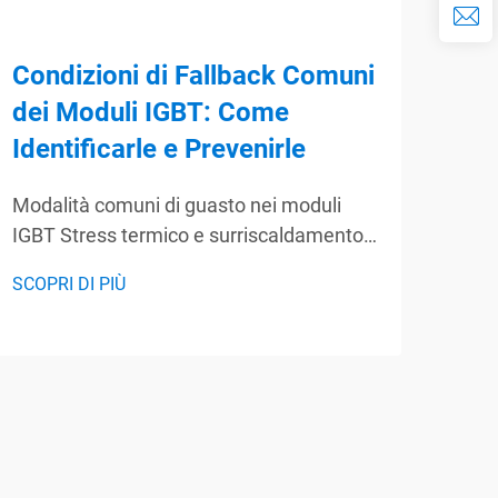
Condizioni di Fallback Comuni
Mod
dei Moduli IGBT: Come
ad 
Identificarle e Prevenirle
Ele
Modalità comuni di guasto nei moduli
Nozi
IGBT Stress termico e surriscaldamento I
alta
moduli IGBT tendono a subire stress
mecc
SCOPRI DI PIÙ
SCOP
termico perché operano in ambienti in cui
IGBT
le temperature superano
ad a
frequentemente quelle per cui sono stati
dell
progettati. Quando ciò accade, il calore...
unis
di p