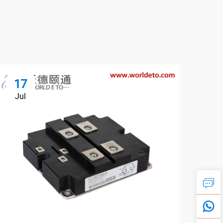
17
1
Jul
Ju