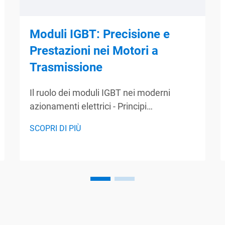
Moduli IGBT: Precisione e
Prestazioni nei Motori a
Trasmissione
Il ruolo dei moduli IGBT nei moderni
azionamenti elettrici - Principi
fondamentali della tecnologia IGBT. I
SCOPRI DI PIÙ
moduli IGBT, noti anche come transistori
bipolari con gate isolato, svolgono un
ruolo fondamentale in varie applicazioni
di commutazione unendo i vantaggi sia
dei BJT che...