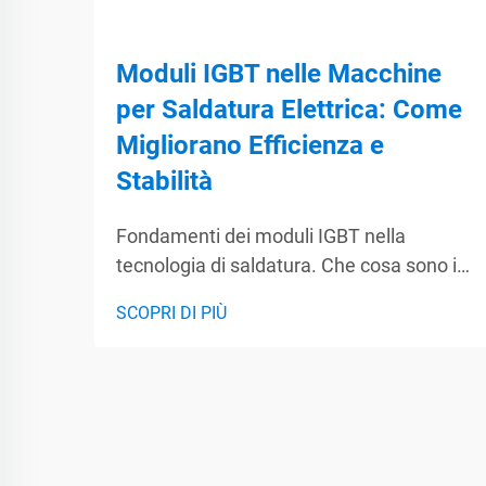
Moduli IGBT nelle Macchine
per Saldatura Elettrica: Come
Migliorano Efficienza e
Stabilità
Fondamenti dei moduli IGBT nella
tecnologia di saldatura. Che cosa sono i
moduli IGBT? I moduli IGBT, ovvero i
SCOPRI DI PIÙ
transistor bipolari con gate isolato,
svolgono un ruolo fondamentale nella
tecnologia di saldatura moderna
combinando il meglio di MOSFET e BJT,
gestendo al contempo tensioni elevate...