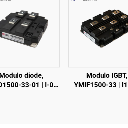
Modulo diode,
Modulo IGBT,
1500-33-01 | I-01,
YMIF1500-33 | I1
500NDM33-D200
Singolo IGBT, 4
CRRC