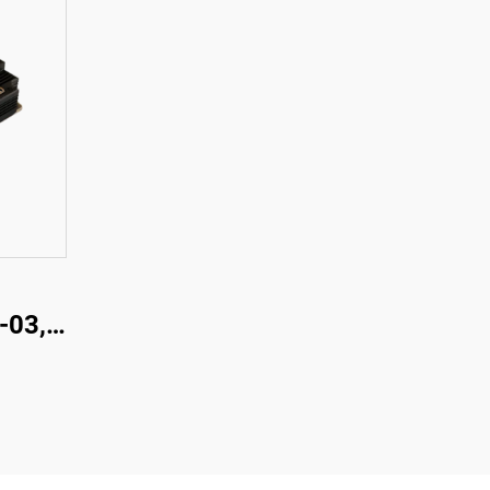
-03,
8mm,