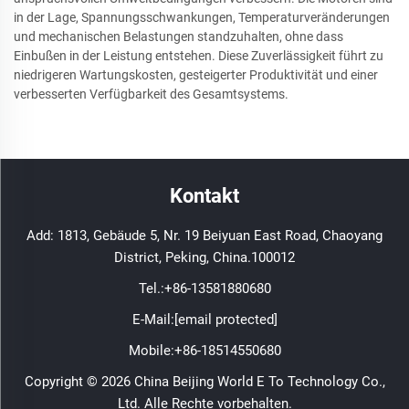
in der Lage, Spannungsschwankungen, Temperaturveränderungen
und mechanischen Belastungen standzuhalten, ohne dass
Einbußen in der Leistung entstehen. Diese Zuverlässigkeit führt zu
niedrigeren Wartungskosten, gesteigerter Produktivität und einer
verbesserten Verfügbarkeit des Gesamtsystems.
Kontakt
Add: 1813, Gebäude 5, Nr. 19 Beiyuan East Road, Chaoyang
District, Peking, China.100012
Tel.:
+86-13581880680
E-Mail:
[email protected]
Mobile:
+86-18514550680
Copyright © 2026 China Beijing World E To Technology Co.,
Ltd. Alle Rechte vorbehalten.