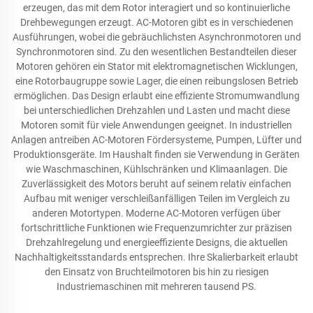
erzeugen, das mit dem Rotor interagiert und so kontinuierliche
Drehbewegungen erzeugt. AC-Motoren gibt es in verschiedenen
Ausführungen, wobei die gebräuchlichsten Asynchronmotoren und
Synchronmotoren sind. Zu den wesentlichen Bestandteilen dieser
Motoren gehören ein Stator mit elektromagnetischen Wicklungen,
eine Rotorbaugruppe sowie Lager, die einen reibungslosen Betrieb
ermöglichen. Das Design erlaubt eine effiziente Stromumwandlung
bei unterschiedlichen Drehzahlen und Lasten und macht diese
Motoren somit für viele Anwendungen geeignet. In industriellen
Anlagen antreiben AC-Motoren Fördersysteme, Pumpen, Lüfter und
Produktionsgeräte. Im Haushalt finden sie Verwendung in Geräten
wie Waschmaschinen, Kühlschränken und Klimaanlagen. Die
Zuverlässigkeit des Motors beruht auf seinem relativ einfachen
Aufbau mit weniger verschleißanfälligen Teilen im Vergleich zu
anderen Motortypen. Moderne AC-Motoren verfügen über
fortschrittliche Funktionen wie Frequenzumrichter zur präzisen
Drehzahlregelung und energieeffiziente Designs, die aktuellen
Nachhaltigkeitsstandards entsprechen. Ihre Skalierbarkeit erlaubt
den Einsatz von Bruchteilmotoren bis hin zu riesigen
Industriemaschinen mit mehreren tausend PS.