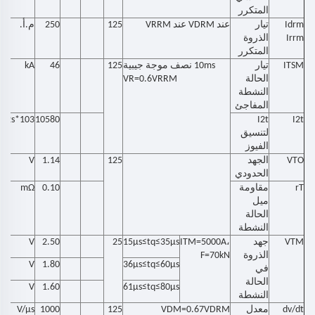
المتكرر
Idrm
تيار
عند VDRM عند VRRM
125
250
م.أ.
Irrm
الذروة
المتكرر
ITSM
تيار
10ms نصف موجة جيبية
125
46
kA
الحالة
VR=0.6VRRM
النشطة
المفاجئ
A2s*103
10580
I2t
I2t
لتنسيق
الفيوز
VTO
الجهد
125
1.14
V
الحدودي
rT
مقاومة
0.10
mΩ
ميل
الحالة
النشطة
VTM
جهد
ITM=5000A،
15μs≤tq≤35µs
25
2.50
V
الذروة
F=70kN
V
1.80
36μs≤tq≤60µs
في
الحالة
V
1.60
61μs≤tq≤80µs
النشطة
dv/dt
معدل
VDM=0.67VDRM
125
1000
V/μs