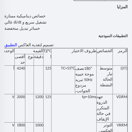
المزايا
خصائص ديناميكية ممتازة
تشغيل سريع و di/dt عالي
خسائر تبديل منخفضة
التطبيقات النموذجية
تصميم لتغذية العاكس
التطبيق
الرمز
الخصائص
ظروف الاختبار
Tj(°C
القيمة
الوحدة
)
دقيقة
نوع
أقصى
حد
(IT))
متوسط
°
TC=55°C
125
4240
أ
0
18
نصف
تيار
موجة جيبية
الحالة
50Hz تبريد
النشطة
مزدوج
الجوانب،
VDRM
جهد
tp=10ms
125
1200
2000
V
الذروة
المتكرر
في حالة
الإيقاف
VRRM
التوتر
1000
1800
V
العكسي