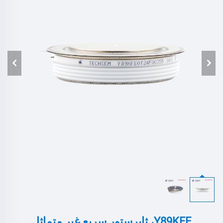
Y89KFE، ثايرستور سريع غير متماثل