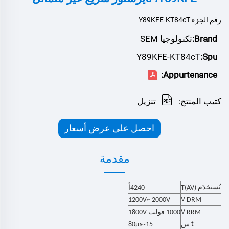
رقم الجزء Y89KFE-KT84cT
Brand:
تكنولوجيا SEM
Y89KFE-KT84cT
Spu:
Appurtenance:
كتيب المنتج:
تنزيل
احصل على عرض أسعار
مقدمة
تُستخدَم
T(AV)
4240
أ
V
DRM
12
00V~
20
00V
V
RRM
1000 فولت
00V
18
t
س
15~80µs