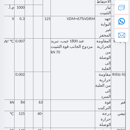
الاحتفاظ
إيل
تيار
1000
م.أ.
التثبيت
VGD
جهد
VDM=67%VDRM
125
0.3
V
البوابة
غير
المحفز
Rth(j-c)
المقاومة
عند 1800 جيب، تبريد
0.007
℃
/W
الحرارية
مزدوج الجانب قوة التثبيت
من
70 kN
الوصلة
إلى
العلبة
Rth(c-h)
مقاومة
0.002
حرارية
من العلبة
إلى
المبرد
فم
قوة
63
84
kN
التركيب
تيفي
درجة
-40
125
℃
حرارة
الوصلة