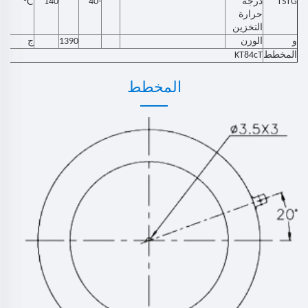
TSTG
درجة
-40
140
℃
حرارة
التخزين
و
الوزن
1390
ج
المخطط
KT84cT
المخطط