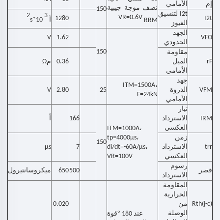
إم
الأمامي
نصف موجة جيبية
150
I2t لتنسيق
2
3
VR=0.6V
1280
I2t
أ
s*10
RRM
الفيوز
الجهد
V
1.62
VFO
الحدودي
150
مقاومة
rF
الميل
0.36
مΩ
الأمامي
جهد
ITM=1500A،
VFM
الذروة
25
2.80
V
F=24kN
الأمامي
تيار
IRM
الاسترداد
166
أ
العكسي
ITM=1000A،
زمن
tp=4000μs،
150
trr
الاسترداد
di/dt=-60A/μs،
7
μs
العكسي
VR=100V
رسوم
قصر
500
650
ميكروسانتيرول
الاسترداد
المقاومة
الحرارية
Rth(j-c)
من
0.020
الوصلة
°
عند 180
قوة