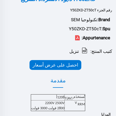
رقم الجزء Y50ZKD-ZT50cT
Brand:
تكنولوجيا SEM
Y50ZKD-ZT50cT
Spu:
Appurtenance:
كتيب المنتج:
تنزيل
احصل على عرض أسعار
مقدمة
تُستخدَم
1208
أ
T(AV)
V
22
00V
250
0V
RRM
2800 فولت 3000 فولت
المزايا