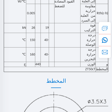
إلى العلبة
℃
القيود المضادة
/W
مقاومة
للضغط
حرارية
0.005
Rth(c-h)
من العلبة
إلى المبرد
قوة
فم
19
26
kN
التركيب
درجة
℃
تيفي
حرارة
-40
150
الوصلة
درجة
℃
TSTG
حرارة
-40
160
التخزين
و
الوزن
440
ج
المخطط
ZT50cT
المخطط