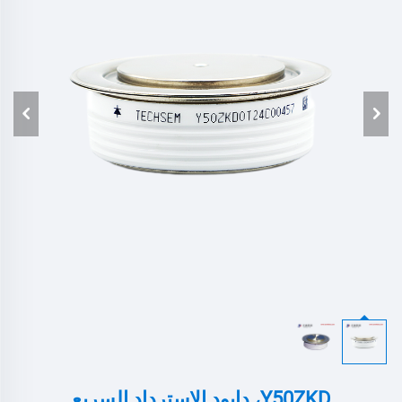
Y50ZKD، دايود الاسترداد السريع