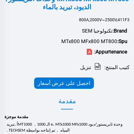
الديود، تبريد بالماء
800A,2000V~2500V,411F3
Brand:
تكنولوجيا SEM
MTx800 MFx800 MT800
Spu:
Appurtenance:
كتيب المنتج:
تنزيل
احصل على عرض أسعار
مقدمة
مقدمة موجزة
，
وحدة ثايريستور/ديود
MFx1000
e، MTx1000
الـ MT1000
00
0
1
أ
,
تبريد
，
المياه
تم إنتاجه بواسطة TECHSEM .