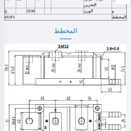
التخزين
و
الوزن
3230
ج
المخطط
411F3
المخطط