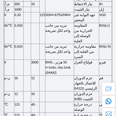
IH
تيار الاحتفاظ
10
200
م.أ.
إيل
تيار التثبيت
1000
م.أ.
VGD
جهد البوابة غير
VDM=67%VDRM
125
0.20
V
المحفز
℃
Rth(j-c)
المقاومة
تبريد من جانب
0.050
/W
الحرارية من
واحد لكل شريحة
الوصلة إلى
العلبة
℃
Rth(c-h)
مقاومة حرارية
تبريد من جانب
0.024
/W
من العلبة إلى
واحد لكل شريحة
المبرد
فيزو
فولتاج العزل
50 هرتز، RMS،
3000
V
t=1min، Iiso:1mA
((MAX))
فم
عزم الدوران
12
16
ن·م
للاتصال بالجهاز
الرئيسي ((M12)
عزم الدوران
10
12
ن·م
التثبيت ((M8)
℃
تيفي
درجة حرارة
-40
125
الوصلة
℃
TSTG
درجة حرارة
-40
125