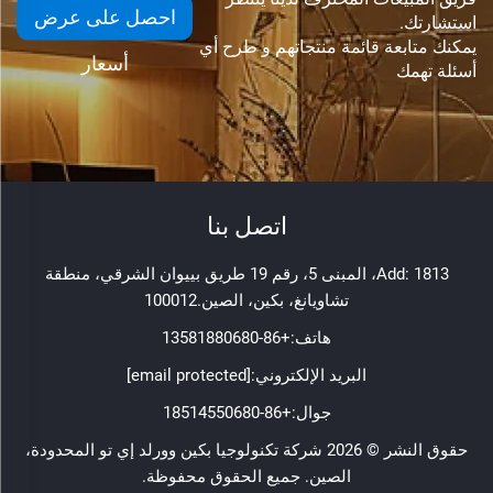
احصل على عرض
استشارتك.
يمكنك متابعة قائمة منتجاتهم و طرح أي
أسعار
أسئلة تهمك
اتصل بنا
Add: 1813، المبنى 5، رقم 19 طريق بييوان الشرقي، منطقة
تشاويانغ، بكين، الصين.100012
هاتف:
+86-13581880680
البريد الإلكتروني:
[email protected]
جوال:
+86-18514550680
حقوق النشر © 2026 شركة تكنولوجيا بكين وورلد إي تو المحدودة،
الصين. جميع الحقوق محفوظة.