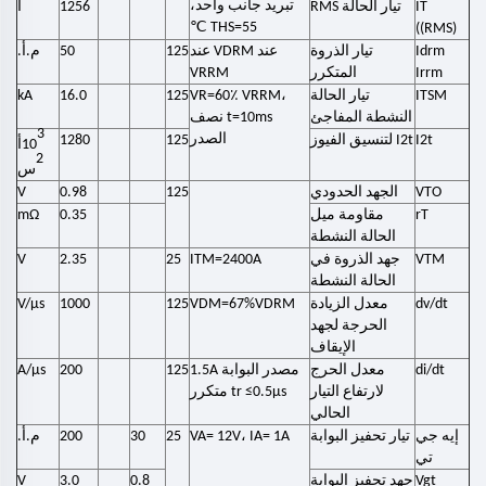
تبريد جانب واحد،
IT
تيار الحالة RMS
1256
أ
℃
THS=55
((RMS)
Idrm
تيار الذروة
عند VDRM عند
125
50
م.أ.
Irrm
المتكرر
VRRM
ITSM
تيار الحالة
VR=60٪ VRRM،
125
16.0
kA
النشطة المفاجئ
t=10ms نصف
3
الصدر
I2t
I2t لتنسيق الفيوز
125
1280
10
أ
2
س
VTO
الجهد الحدودي
125
0.98
V
rT
مقاومة ميل
0.35
mΩ
الحالة النشطة
VTM
جهد الذروة في
ITM=2400A
25
2.35
V
الحالة النشطة
dv/dt
معدل الزيادة
VDM=67%VDRM
125
1000
V/μs
الحرجة لجهد
الإيقاف
di/dt
معدل الحرج
مصدر البوابة 1.5A
125
200
A/μs
لارتفاع التيار
tr ≤0.5μs متكرر
الحالي
إيه جي
تيار تحفيز البوابة
VA= 12V، IA= 1A
25
30
200
م.أ.
تي
Vgt
جهد تحفيز البوابة
0.8
3.0
V