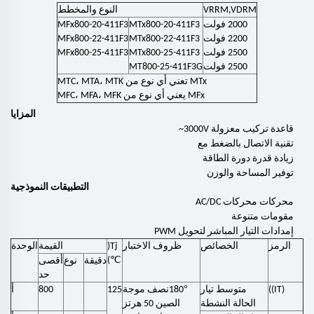
VRRM,VDRM
النوع والمخطط
2000 فولت
MTx800-20-411F3
MFx800-20-411F3
2200 فولت
MTx800-22-411F3
MFx800-22-411F3
2500 فولت
MTx800-25-411F3
MFx800-25-411F3
2500 فولت
MT800-25-411F3G
MTx تعني أي نوع من MTC، MTA،
MTK
MFx يعني أي نوع من MFC، MFA، MFK
المزايا
قاعدة تركيب معزولة 3000V~
تقنية الاتصال بالضغط مع
زيادة قدرة دورة الطاقة
توفير المساحة والوزن
التطبيقات النموذجية
محركات محركات AC/DC
مقومات متنوعة
إمدادات التيار المباشر لتحويل PWM
الرمز
الخصائص
ظروف الاختبار
Tj(
القيمة
الوحدة
℃
)
دقيقة
نوع
أقصى
حد
°
(IT))
متوسط تيار
180
نصف موجة
125
800
أ
الحالة النشطة
الصين 50 هرتز