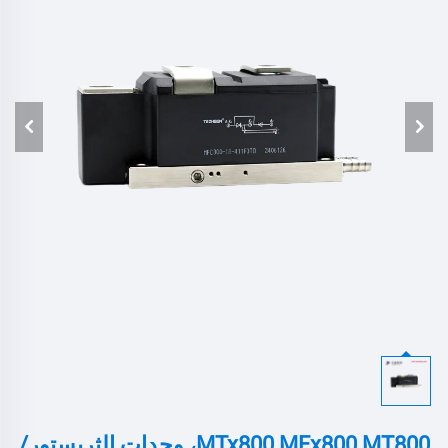
MTx800 MFx800 MT800، وحدات الثريستور/