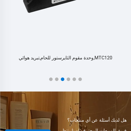
MTC120,وحدة مقوم الثايرستور للحام,تبريد هوائي
هل لديك أسئلة عن أي منتجات؟
فريق المبيعات المحترف لدينا ينتظر