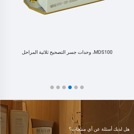
MDS100، وحدات جسر التصحيح ثلاثية المراحل
هل لديك أسئلة عن أي منتجات؟