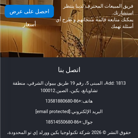
فريق المبيعات المحترف لدينا ينتظر
احصل على عرض
استشارتك.
يمكنك متابعة قائمة منتجاتهم و طرح أي
أسعار
أسئلة تهمك
اتصل بنا
Add: 1813، المبنى 5، رقم 19 طريق بييوان الشرقي، منطقة
تشاويانغ، بكين، الصين.100012
هاتف:
+86-13581880680
البريد الإلكتروني:
[email protected]
جوال:
+86-18514550680
حقوق النشر © 2026 شركة تكنولوجيا بكين وورلد إي تو المحدودة،