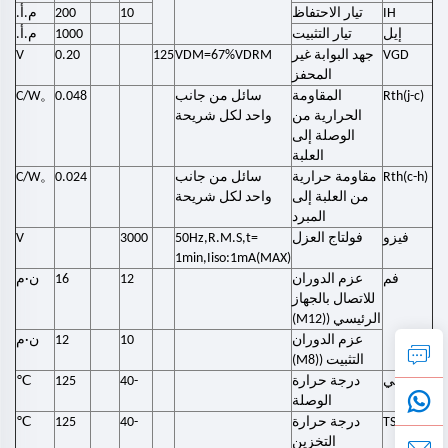
IH
تيار الاحتفاظ
10
200
م.أ.
إيل
تيار التثبيت
1000
م.أ.
VGD
جهد البوابة غير
VDM=67%VDRM
125
0.20
V
المحفز
。
Rth(j-c)
المقاومة
سائل من جانب
0.048
C/W
الحرارية من
واحد
لكل شريحة
الوصلة إلى
العلبة
。
Rth(c-h)
مقاومة حرارية
سائل من جانب
0.024
C/W
من العلبة إلى
واحد
لكل شريحة
المبرد
فيزو
فولتاج العزل
50Hz,R.M.S,t=
3000
V
1min,Iiso:1mA(MAX)
فم
عزم الدوران
12
16
ن·م
للاتصال بالجهاز
الرئيسي ((M12)
عزم الدوران
10
12
ن·م
التثبيت ((M8)
℃
تيفي
درجة حرارة
-40
125
الوصلة
℃
TSTG
درجة حرارة
-40
125
التخزين