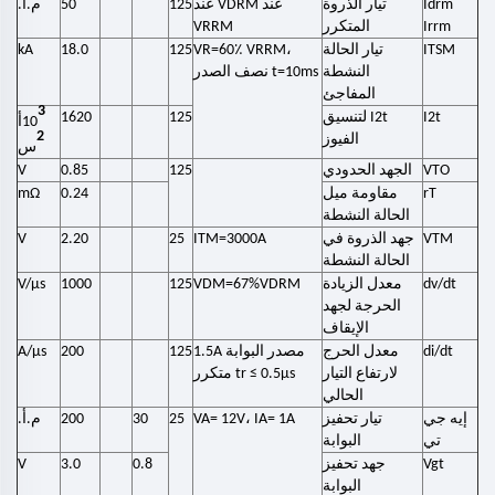
Idrm
تيار الذروة
عند VDRM عند
125
50
م.أ.
Irrm
المتكرر
VRRM
ITSM
تيار الحالة
VR=60٪ VRRM،
125
18.0
kA
النشطة
t=10ms نصف الصدر
المفاجئ
3
I2t
I2t لتنسيق
125
1620
10
أ
2
الفيوز
س
VTO
الجهد الحدودي
125
0.85
V
rT
مقاومة ميل
0.24
mΩ
الحالة النشطة
VTM
جهد الذروة في
ITM=3000A
25
2.20
V
الحالة النشطة
dv/dt
معدل الزيادة
VDM=67%VDRM
125
1000
V/μs
الحرجة لجهد
الإيقاف
di/dt
معدل الحرج
مصدر البوابة 1.5A
125
200
A/μs
لارتفاع التيار
tr ≤ 0.5μs
متكرر
الحالي
إيه جي
تيار تحفيز
VA= 12V، IA= 1A
25
30
200
م.أ.
تي
البوابة
Vgt
جهد تحفيز
0.8
3.0
V
البوابة