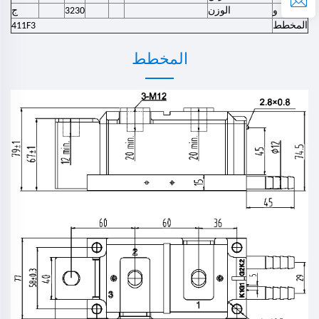
و
الوزن
3230
ج
المخطط
411F3
المخطط