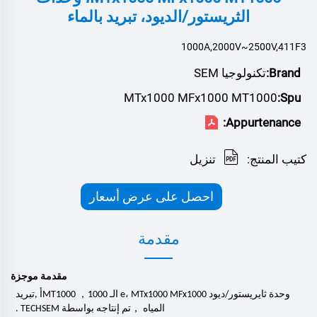
الثريستور/الديود، تبريد بالماء
1000A,2000V~2500V,411F3
Brand:
تكنولوجيا SEM
MTx1000 MFx1000 MT1000
Spu:
Appurtenance:
كتيب المنتج:
تنزيل
احصل على عرض أسعار
مقدمة
مقدمة موجزة
，
وحدة ثايريستور/ديود
MFx1000
e، MTx1000
الـ MT1000
00
0
1
أ
,
تبريد
，
المياه
تم إنتاجه بواسطة TECHSEM .