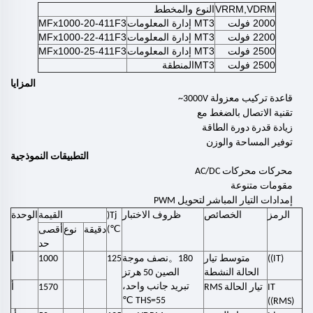
VRRM,VDRM
النوع والمخطط
2000 فولت
MT3 إدارة المعلومات
MFx1000-20-411F3
2200 فولت
MT3 إدارة المعلومات
MFx1000-22-411F3
2500 فولت
MT3 إدارة المعلومات
MFx1000-25-411F3
2500 فولت
MT3المنطقة
المزايا
قاعدة تركيب معزولة 3000V~
تقنية الاتصال بالضغط مع
زيادة قدرة دورة الطاقة
توفير المساحة والوزن
التطبيقات النموذجية
محركات محركات AC/DC
مقومات متنوعة
إمدادات التيار المباشر لتحويل PWM
الرمز
الخصائص
ظروف الاختبار
Tj(
القيمة
الوحدة
℃
)
دقيقة
نوع
أقصى
حد
。
(IT))
متوسط تيار
180
نصف موجة
125
1000
أ
الحالة النشطة
الصين 50 هرتز
تبريد جانب واحد،
IT
تيار الحالة RMS
1570
أ
℃
THS=55
((RMS)