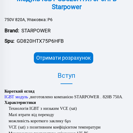
Starpower
750V 820A, Упаковка: P6
Brand:
STARPOWER
Spu:
GD820HTX75P6HFB
Отримати розрахунок
Вступ
Короткий огляд
IGBT модуль
,
виготовлено компанією
STARPOWER
.
82
0В
750
А.
Характеристики
Технологія IGBT з низьким VCE (sat)
Малі втрати від переходу
можливість короткого заклику 6μs
VCE (sat) з позитивним коефіцієнтом температури