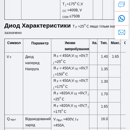
o
T
=175
C,V
j
=400В,
V
CC
≤750В
CEM
Диод
Характеристики
o
T
=25
C
якщо тільки
інакше
F
зазначено
Символ
Умови
Хв.
Тип.
Макс.
Од
Параметр
випробування
Я
= 450A,V
=0V,T
1.40
1.65
V
V
Диод
F
ГЕ
F
o
=25
C
наперед
j
Я
= 450A,V
=0V,T
1.35
Напруга
F
ГЕ
o
=1
50
C
j
Я
= 450A,V
=0V,T
1.30
F
ГЕ
o
=1
75
C
j
Я
=820A,V
=0V,T
1.70
F
ГЕ
j
o
=25
C
Я
=820A,V
=0V,T
1.65
F
ГЕ
j
o
=1
75
C
Відшкодований
м
Q
16.0
V
=400V, I
прут
Прут
F
заряд
=450A,