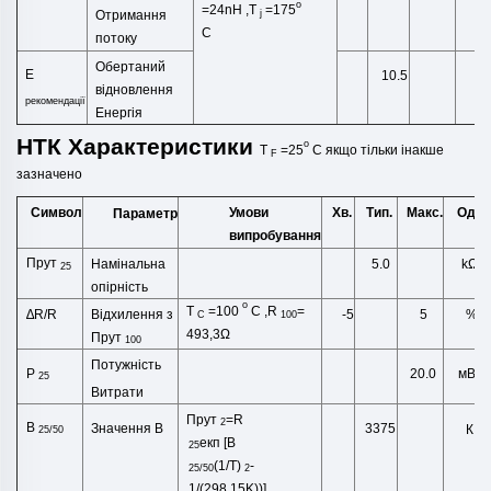
o
=24
nH
,
T
=175
Отримання
j
C
потоку
Обертаний
Е
10.5
m
відновлення
рекомендації
Енергія
НТК
Характеристики
o
T
=25
C
якщо тільки
інакше
F
зазначено
Символ
Умови
Хв.
Тип.
Макс.
Один
Параметр
випробування
Прут
Намінальна
kΩ
5.0
25
опірність
o
T
=100
C
,R
=
∆R/R
%
Відхилення
з
-5
5
C
100
493,3Ω
Прут
100
Потужність
P
20.0
мВт
25
Витрати
Прут
=R
2
B
Значення B
3375
К
25/50
екп
[B
25
(1/T)
-
25/50
2
1/(298.15K))]