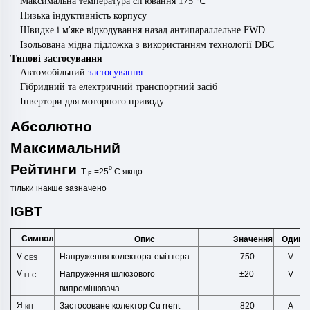
Максимальна температура сп'ювання 175
℃
Низька індуктивність корпусу
Швидке і м'яке відкодування назад антипараллельне FWD
Ізольована мідна підложка з використанням технології DBC
Типові застосування
Автомобільний
застосування
Гібридний та електричний транспортний засіб
Інвертори для моторного приводу
Абсолютно
Максимальний
Рейтинги
o
T
=25
C
якщо
F
тільки
інакше
зазначено
IGBT
Символ
Опис
Одини
Значення
V
Напруження колектора-еміттера
750
V
CES
V
Напруження шлюзового
±20
V
ГЕС
випромінювача
Я
Застосоване колектор Cu
rrent
820
А
КН