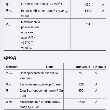
o
Струм колектора @ T
=75
C
Я
А
450
F
C
Я
Імпульсний колекторний струм t
А
1640
CM
p
=1 мс
Максимальна
751
P
Ш
D
розсіювання
потужності
ація
@
T
F
o
=75
C
T
j
o
=175
C
Диод
Символ
Опис
Одиниця
Значення
V
Повторюється пік зворотна
750
V
РРМ
напруга
гЕ
Застосоване колектор Cu
rrent
Я
820
А
ФН
Діод Безперервний прямий Cu
Я
А
450
F
rrent
Максимальний прямий струм
Я
1640
А
ЗМ
діода t
=1 мс
p