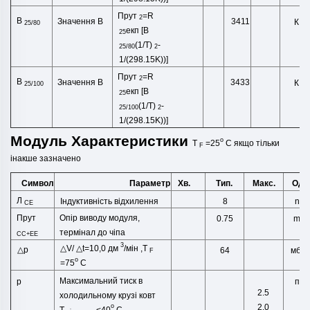
Прут
=R
2
B
Значення B
3411
К
25/80
екп
[B
25
(1/T)
-
25/80
2
1/(298.15K))]
Прут
=R
2
B
Значення B
3433
К
25/100
екп
[B
25
(1/T)
-
25/100
2
1/(298.15K))]
Модуль
Характеристики
o
T
=25
C
якщо тільки
F
інакше
зазначено
Символ
Хв.
Тип.
Макс.
Оди
Параметр
Л
Індуктивність відхилення
8
nH
СЕ
Прут
Опір виводу модуля,
mΩ
0.75
термінал до чіпа
CC+EE
3
△
V/
△
t=10,0
дм
/
мін
,
T
△
p
мба
64
F
o
=75
C
Максимальний тиск в
пру
p
2.5
холодильному крузі
ковт
o
2.0