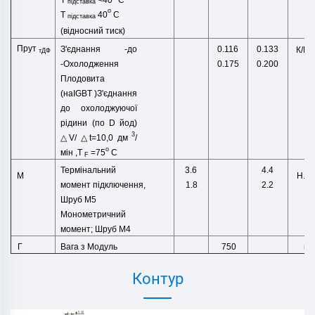
T
<40
C
підставка
o
T
40
C
підставка
(відносний тиск)
Прут
З'єднання
-
до
0.116
0.133
К/В
тДФ
-
Охолодження
0.175
0.200
Плодовита
(
наIGBT
)
З'єднання
до охолоджуючої
рідини (по D
йод)
3
△
V/
△
t=10,0
дм
/
o
мін
,
T
=75
C
F
Термінальний
3.6
4.4
Н.М
М
момент підключення,
1.8
2.2
Шруб M5
Монометричний
момент;
Шруб M4
Вага
з
Модуль
г
Г
750
Контур