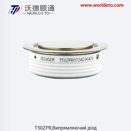
T50ZPR,Випрямляючий діод