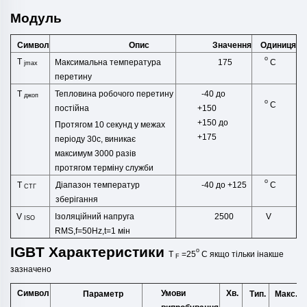
Модуль
Символ
Опис
Одиниця
Значення
o
T
C
Максимальна температура
175
jmax
перетину
T
Тепловина робочого перетину
-40 до
джоп
o
C
постійна
+150
+150 до
Протягом 10 секунд у межах
+175
періоду
30с, виникає
максимум 3000 разів
протягом терміну служби
o
T
C
Діапазон температур
-40 до +125
СТГ
зберігання
V
Ізоляційний напруга
2500
V
ISO
RMS,f=50Hz,t=1
мін
IGBT
Характеристики
o
T
=25
C
якщо тільки
інакше
F
зазначено
Символ
Умови
Хв.
Тип.
Макс.
Параметр