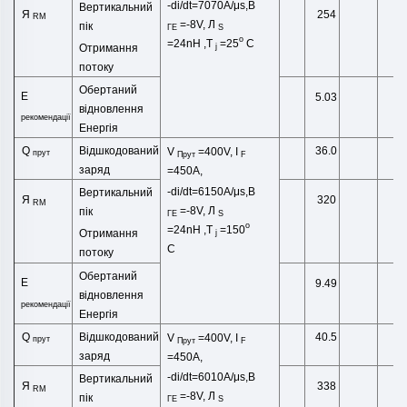
-di/dt=7070A/μs,В
Вертикальний
Я
254
А
RM
=-8V,
Л
пік
ГЕ
S
o
=24
nH
,
T
=25
C
Отримання
j
потоку
Обертаний
Е
5.03
m
відновлення
рекомендації
Енергія
Відшкодований
м
Q
36.0
V
=400V, I
прут
Прут
F
заряд
=450A,
-di/dt=6150A/μs,В
Вертикальний
Я
320
А
RM
=-8V,
Л
пік
ГЕ
S
o
=24
nH
,
T
=150
Отримання
j
C
потоку
Обертаний
Е
9.49
m
відновлення
рекомендації
Енергія
Відшкодований
м
Q
40.5
V
=400V, I
прут
Прут
F
заряд
=450A,
-di/dt=6010A/μs,В
Вертикальний
Я
338
А
RM
=-8V,
Л
пік
ГЕ
S