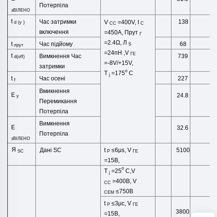
Потерпіла
зВІЛЕНО
t
Час затримки
138
V
=400V, I
d
(
у
)
CC
C
включення
=450A,
Прут
Г
=2.4Ω,
Л
Час підйому
t
68
S
прут
=24
nH
,
V
ГЕ
t
Вимкнення
Час
739
d(off)
=-8V/+15V,
затримки
o
T
=175
C
j
Час осені
t
227
f
Вмикнення
Е
24.8
у
Перемикання
Потерпіла
Вимкнення
Е
32.6
Потерпіла
зВІЛЕНО
Я
t
≤6μs,
V
Дані SC
5100
SC
P
ГЕ
=15В,
o
T
=25
C,V
j
=400В,
V
CC
≤750В
CEM
t
≤3μс,
V
P
ГЕ
3800
=15В,