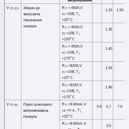
випробування
V
Я
= 450A,V
Збирач до
CE (Сі)
C
1.25
1.50
=15В,
T
випускача
ГЕ
j
o
=25
C
Насичення
напруги
Я
= 450A,V
C
1.35
=15В,
T
ГЕ
j
o
=150
C
Я
= 450A,V
C
1.40
=15В,
T
ГЕ
j
o
=175
C
Я
=820A,V
C
1.55
=15В,
T
ГЕ
j
o
=25
C
Я
=820A,V
C
1.90
=15В,
T
ГЕ
j
o
=175
C
V
Я
=9.60
mA
,
V
Порог шлюзового
ГЕ
(
th
)
C
5.0
7.0
5.7
=
V
T
випромінювача
,
СЕ
ГЕ
j
o
=25
C
Напруга
Я
=9.60
mA
,
V
C
3.5