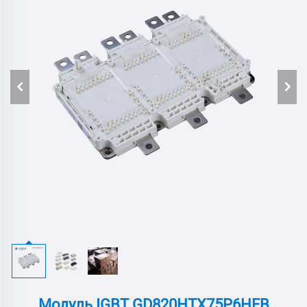
Модуль IGBT GD820HTX75P6HFB