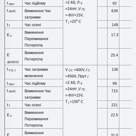
=2.4Ω,
Л
Час підйому
t
62
S
прут
=24
nH
,
V
ГЕ
t
Вимкнення
Час
639
d(off)
=-8V/+15V,
затримки
o
T
=25
C
j
Час осені
t
149
f
Вмикнення
Е
17.3
у
Перемикання
Потерпіла
Вимкнення
Е
25.4
Потерпіла
зВІЛЕНО
t
Час затримки
136
V
=400V, I
d
(
у
)
CC
C
включення
=450A,
Прут
Г
=2.4Ω,
Л
Час підйому
t
68
S
прут
=24
nH
,
V
ГЕ
t
Вимкнення
Час
715
d(off)
=-8V/+15V,
затримки
o
T
=150
C
j
Час осені
t
221
f
Вмикнення
Е
22.5
у
Перемикання
Потерпіла
Вимкнення
Е
31.0