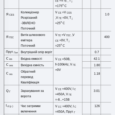
=
V
T
,
СЕ
ГЕ
j
o
=175
C
Колекціонер
V
=
V
СЕ
CES
Я
1.0
CES
Розрізаний
,
V
=0V,
T
ГЕ
j
o
-
ЗВІЛЕНО
=25
C
Поточний
Витік шлюзового
V
=
V
,
V
ГЕ
ГЕС
Я
400
ГЕС
емітера
=0V,
T
СЕ
j
o
Поточний
=25
C
Прут
Внутрішній опір воріт
0.7
Гінт
C
Вхідна емкості
42.1
V
=50В,
ies
СЕ
f=100kHz,
V
C
Вихідна ємність
1.80
ГЕ
oes
=0V
Обратний
C
1.18
res
перевод
Кваліфікація
V
=400V, I
СЕ
C
Зарахування за
Q
3.01
Г
=450A, V
ГЕ
ворота
=-8...+15В
t
Час затримки
126
V
=400V, I
d
(
у
)
CC
C
включення
=450A,
Прут
Г