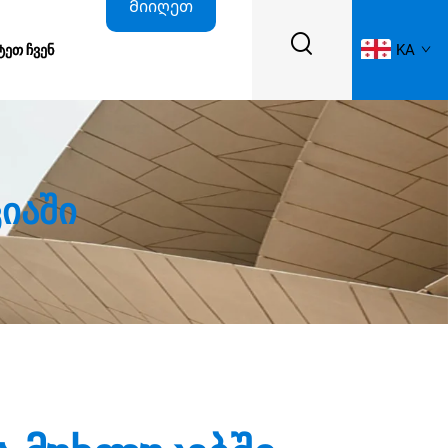
Მიიღეთ
KA
ᲢᲔᲗ ᲩᲕᲔᲜ
ფასდაკლების
შეთავაზება
იაში