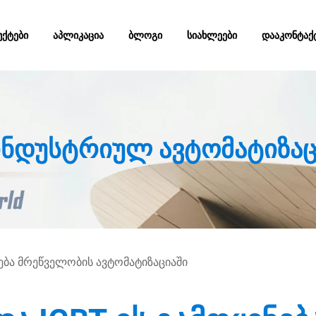
ᲥᲢᲔᲑᲘ
ᲐᲞᲚᲘᲙᲐᲪᲘᲐ
ᲑᲚᲝᲒᲘ
ᲡᲘᲐᲮᲚᲔᲔᲑᲘ
ᲓᲐᲐᲙᲝᲜᲢᲐᲥ
 ინდუსტრიულ ავტომატიზაც
ᲜᲔᲑᲐ ᲛᲠᲔᲬᲕᲔᲚᲝᲑᲘᲡ ᲐᲕᲢᲝᲛᲐᲢᲘᲖᲐᲪᲘᲐᲨᲘ