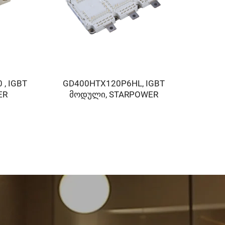
, IGBT
GD400HTX120P6HL, IGBT
LGM50
ER
მოდული, STARPOWER