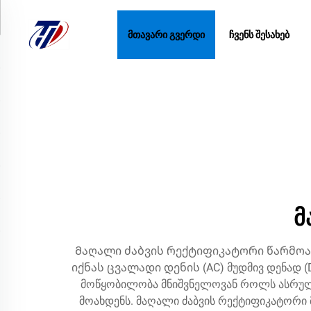
ᲛᲗᲐᲕᲐᲠᲘ ᲒᲕᲔᲠᲓᲘ
ᲩᲕᲔᲜᲡ ᲨᲔᲡᲐᲮᲔᲑ
მ
Მაღალი ძაბვის რექტიფიკატორი წარმო
იქნას ცვალადი დენის (AC) მუდმივ დენად (D
მოწყობილობა მნიშვნელოვან როლს ასრულებ
მოახდენს. მაღალი ძაბვის რექტიფიკატორი