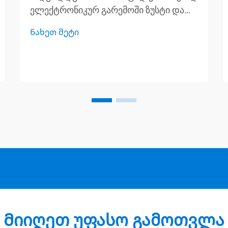
ელექტრონიკურ გარემოში ზუსტი და
სწრაფი სიგნალების დამუშავების
Ნახეთ მეტი
მოთხოვნა სწრაფად იზრდება.
ტელეკომუნიკაციური
ინფრასტრუქტურიდან დაწყებული
მეასობით გაუმჯობესებულ
სისტემებამდე, ინჟინრები უწყვეტლად
ეძებენ ამონახსნებს...
Მიიღეთ უფასო გამოთვლა