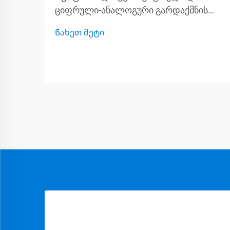
ციფრული-ანალოგური გარდაქმნის
სფეროში, ინჟინრები ხშირად აქცევენ
Ნახეთ მეტი
ყურადღებას მხოლოდ ADC ან DAC-ის
სპეციფიკაციებზე, რაც იწვევს
კრიტიკული კომპონენტის გაცდენას,
რომელიც შეიძლება განაპირობოს
სისტემის შესრულებას. ძაბვის
რეფერენსი...