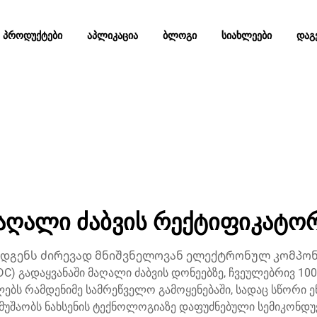
ᲞᲠᲝᲓᲣᲥᲢᲔᲑᲘ
ᲐᲞᲚᲘᲙᲐᲪᲘᲐ
ᲑᲚᲝᲒᲘ
ᲡᲘᲐᲮᲚᲔᲔᲑᲘ
ᲓᲐᲒ
აღალი ძაბვის რექტიფიკატო
ადგენს ძირევად მნიშვნელოვან ელექტრონულ კომპონ
C) გადაყვანაში მაღალი ძაბვის დონეებზე, ჩვეულებრივ 10
ს რამდენიმე სამრეწველო გამოყენებაში, სადაც სწორი ენ
 მუშაობს ნახსენის ტექნოლოგიაზე დაფუძნებული სემიკონ