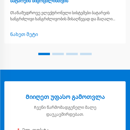
ბატარეის სიცოცხლისთვის
Თანამედროვე ელექტრონული სისტემები ბატარეის
ხანგრძლივი ხანგრძლივობის მისაღწევად და მაღალი
წარმადობის შესანარჩუნებლად მოითხოვს მაღალდებით
განვითარებულ ენერგომარაგების სტრატეგიებს. ზუსტი
Ნახეთ მეტი
LDO-ებისა და ძაბვის ეტალონების ინტეგრაცია
ეფექტიანობის კუთხით გადამწყვეტ მნიშვნელობას იძენს...
Მიიღეთ უფასო გამოთვლა
Ჩვენი წარმომადგენელი მალე
დაუკავშირდებათ.