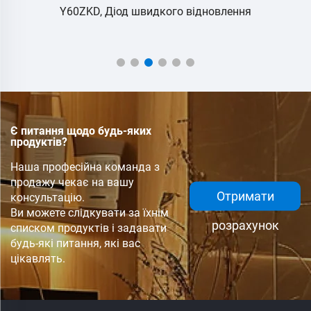
Y60ZKD, Діод швидкого відновлення
M
Є питання щодо будь-яких
продуктів?
Наша професійна команда з
продажу чекає на вашу
Отримати
консультацію.
Ви можете слідкувати за їхнім
розрахунок
списком продуктів і задавати
будь-які питання, які вас
цікавлять.