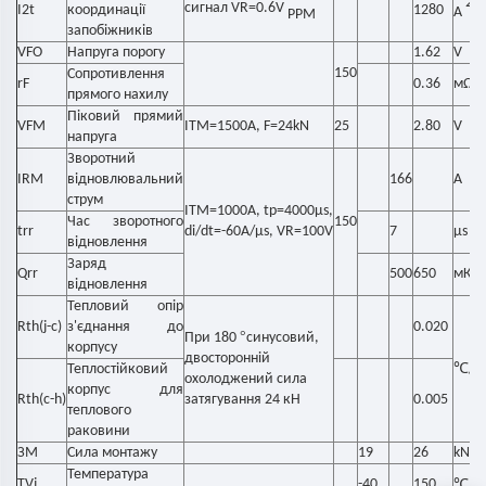
2
сигнал VR=0.6V
I2t
координації
1280
А
s
РРМ
запобіжників
VFO
Напруга порогу
1.62
V
150
Сопротивлення
rF
0.36
мΩ
прямого нахилу
Піковий прямий
VFM
ITM=1500A, F=24kN
25
2.80
V
напруга
Зворотний
IRM
відновлювальний
166
А
струм
ITM=1000A, tp=4000μs,
Час зворотного
150
trr
di/dt=-60A/μs, VR=100V
7
μs
відновлення
Заряд
Qrr
500
650
мК
відновлення
Тепловий опір
Rth(j-c)
з'єднання до
0.020
°
При 180
синусовий,
корпусу
двосторонній
℃
Теплостійковий
/
охолоджений сила
корпус для
Rth(c-h)
затягування 24 кН
0.005
теплового
раковини
ЗМ
Сила монтажу
19
26
kN
Температура
TVj
-40
150
℃