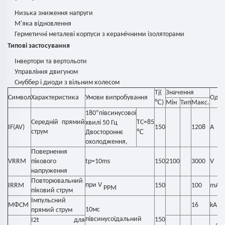
Низька зниження напруги
М'яка відновлення
Герметичні металеві корпуси з керамічними ізоляторами
Типові застосування
Інвертори та вертольоти
Управління двигуном
Снуббер і диоди з вільним колесом
Tj(
Значення
Символ
Характеристика
Умови випробування
Оди
℃
)
Мін
Тип
Макс.
°
180
півсинусової
Середній прямий
TC=85
хвилі 50 Гц
IF(AV)
150
1208
А
струм
℃
Двостороннє
охолодження,
Повернення
VRRM
пікового
tp=10ms
150
2100
3000
V
напруження
Повторювальний
при V
IRRM
150
100
mA
РРМ
піковий струм
Імпульсний
МФСМ
16
kA
10мс
прямий струм
півсинусоїдальний
150
I2t для