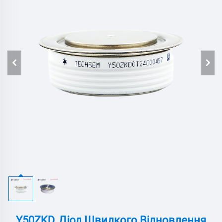
Y50ZKD, Діод Швидкого Відновлення