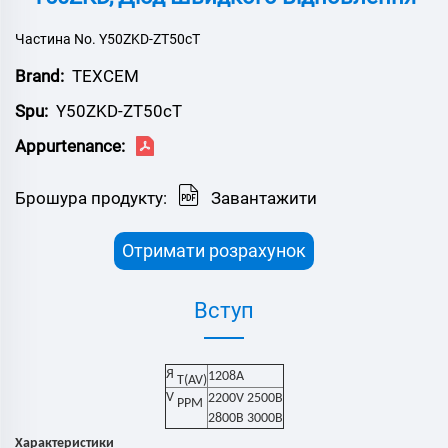
Частина No. Y50ZKD-ZT50cT
Brand:
ТЕХСЕМ
Spu:
Y50ZKD-ZT50cT
Appurtenance:
Брошура продукту:
Завантажити
Отримати розрахунок
Вступ
Я
1208
А
T(AV)
V
22
00V
250
0В
РРМ
2800В 3000В
Характеристики