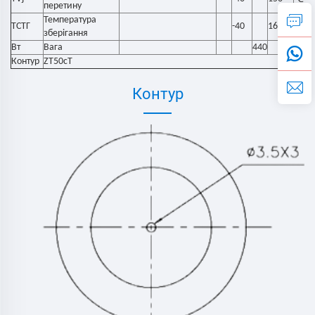
перетину
Температура
ТСТГ
-40
160
℃
зберігання
Вт
Вага
440
г
Контур
ZT50cT
Контур