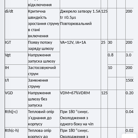
відключення
di/dt
Критична
Джерело затвору 1.5A
125
200
швидкість
tr ≤0.5μs
зростання струму
Повторювальний
в стані
включення
IGT
Появу потоку
VA=12V, IA=1A
25
30
200
заряду шлюзу
Vgt
Напруження
0.8
3.0
запуска шлюзу
IH
Застосовуючий
10
200
струм
ІЛ
Замкнення
1500
струму
VGD
Напруження
VDM=67%VDRM
125
0.20
шлюзу без
запуска
°
Rth(j-c)
Тепловий опір
При 180
синус.
0.048
з'єднання до
Охолодження з
корпусу
одного боку на чіп
°
Rth(c-h)
Теплова опір
При 180
синус.
0.020
корпусу до
Охолодження з