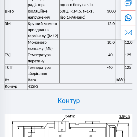
радіатора
одного боку на чіп
Визо
Ізоляційне
50Гц, R.M.S, t=1хв,
3000
напруження
Iiso:1мА(макс)
ЗМ
Крутний момент
12.0
16.0
приєднання
терміналу ((M12)
Монометр
10.0
12.0
монтажу (M8)
TVj
Температура
-40
125
перетину
ТСТГ
Температура
-40
125
зберігання
Вт
Вага
3660
Контур
412F3
Контур