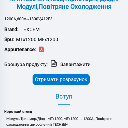
Модулі,Повітряне Охолодження
1200A,600V~1800V,412F3
Brand:
ТЕХСЕМ
Spu:
MTx1200 MFx1200
Appurtenance:
Брошура продукту:
Завантажити
Отримати розрахунок
Вступ
Короткий огляд
，
Модуль Тристиор/Діод,
MTx1200,MFx1200
12
00
А
,
Повітряне
охолодження
,
вироблений TECHSEM.