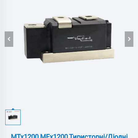
MTx1200 MFx1200,Тиристорні/Діодні