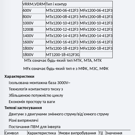
VRRM,VDRM
Тип і контур
600V
MTx1200-06-412F3
MFx1200-06-412F3
800V
MTx1200-08-412F3
MFx1200-08-412F3
1000V
MTx1200-10-412F3
MFx1200-10-412F3
1200В
MTx1200-12-412F3
MFx1200-12-412F3
1400V
MTx1200-14-412F3
MFx1200-14-412F3
1600V
MTx1200-16-412F3
MFx1200-16-412F3
1800V
MTx1200-18-412F3
MFx1200-18-412F3
1800V
MT1200-18-412F3G
MTx означає будь-який
тип
МТК,
МТА,
MTK
MFx означає будь-який тип
e з
МФК,
МЗС,
МФК
Характеристики
Ізольована монтажна база 3000V~
Технологія контактного тиску з
Збільшеною потужністю циклу
Економія простору та ваги
Типові застосування
Двигуни з двигунами змінного струму/від'ємного струму
Різні випрямлячі
Постачання ПВМ для інверта
Символ
Характеристика
Умови випробування
Tj(
Значення