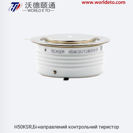
H50KSR,Бі-направлений контрольний тиристор
M