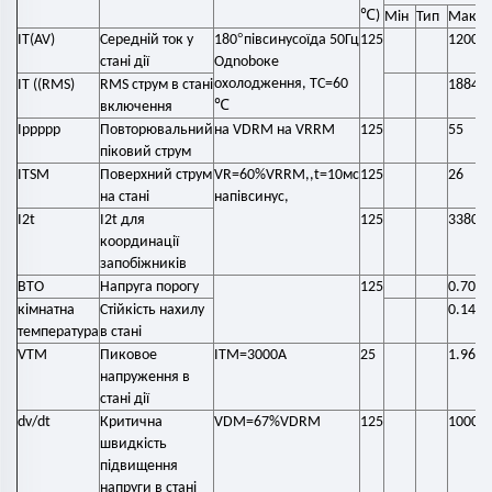
℃
)
Мін
Тип
Макс.
°
IT(AV)
Середній ток у
180
півсинусоїда 50Гц
125
1200
стані дії
Одnobоке
охолодження, TC=60
IT ((RMS)
RMS струм в стані
1884
℃
включення
Іррррр
Повторювальний
на VDRM на VRRM
125
55
піковий струм
ITSM
Поверхний струм
VR=60%VRRM,,t=10мс
125
26
на стані
напівсинус,
I2t
I2t для
125
3380
координації
запобіжників
ВТО
Напруга порогу
125
0.70
кімнатна
Стійкість нахилу
0.14
температура
в стані
VTM
Пиковое
ITM=3000A
25
1.96
напруження в
стані дії
dv/dt
Критична
VDM=67%VDRM
125
1000
швидкість
підвищення
напруги в стані