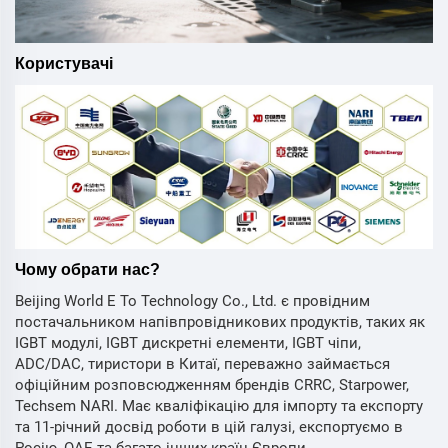
Користувачі
Чому обрати нас?
Beijing World E To Technology Co., Ltd. є провідним
постачальником напівпровідникових продуктів, таких як
IGBT модулі, IGBT дискретні елементи, IGBT чіпи,
ADC/DAC, тиристори в Китаї, переважно займається
офіційним розповсюдженням брендів CRRC, Starpower,
Techsem NARI. Має кваліфікацію для імпорту та експорту
та 11-річний досвід роботи в цій галузі, експортуємо в
Росію, ОАЕ та багато інших країн Європи.