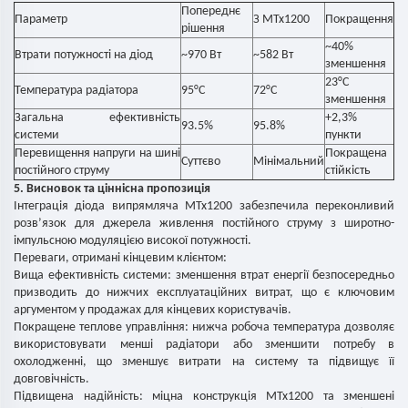
Попереднє
Параметр
З MTx1200
Покращення
рішення
~40%
Втрати потужності на діод
~970 Вт
~582 Вт
зменшення
23°C
Температура радіатора
95°C
72°C
зменшення
Загальна ефективність
+2,3%
93.5%
95.8%
системи
пункти
Перевищення напруги на шині
Покращена
Суттєво
Мінімальний
постійного струму
стійкість
5. Висновок та ціннісна пропозиція
Інтеграція діода випрямляча MTx1200 забезпечила переконливий
розв’язок для джерела живлення постійного струму з широтно-
імпульсною модуляцією високої потужності.
Переваги, отримані кінцевим клієнтом:
Вища ефективність системи: зменшення втрат енергії безпосередньо
призводить до нижчих експлуатаційних витрат, що є ключовим
аргументом у продажах для кінцевих користувачів.
Покращене теплове управління: нижча робоча температура дозволяє
використовувати менші радіатори або зменшити потребу в
охолодженні, що зменшує витрати на систему та підвищує її
довговічність.
Підвищена надійність: міцна конструкція MTx1200 та зменшені