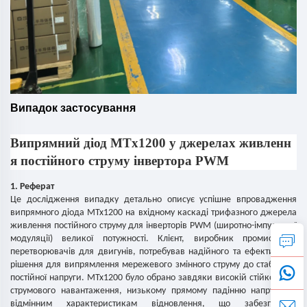
Випадок застосування
Випрямний діод MTx1200 у джерелах живленн
я постійного струму інвертора PWM
1. Реферат
Це дослідження випадку детально описує успішне впровадження
випрямного діода MTx1200 на вхідному каскаді трифазного джерела
живлення постійного струму для інверторів PWM (широтно-імпульсної
модуляції) великої потужності. Клієнт, виробник промислових
перетворювачів для двигунів, потребував надійного та ефективного
рішення для випрямлення мережевого змінного струму до стабільної
постійної напруги. MTx1200 було обрано завдяки високій стійкості до
струмового навантаження, низькому прямому падінню напруги та
відмінним характеристикам відновлення, що забезпечило