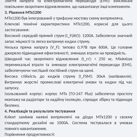
Збиття напруги та електромагнітні перешкоди (EMI): Викликані
повільним зворотним відновленням, що навантажує інші компоненти.
3. Рішення MTx1200
MTx1200 був інтегрований у трифазну мостову схему випрямляча.
Ключові технічні характеристики MTx1200, корисні для цього
застосування:
Високий середній прямий струм (I_F(AV)): 1200А. Забезпечує значний
запас міцності та легко витримує кидки струму.
Низька пряма напруга (V_F): типово 0,97В при 600А. Це головне
джерело підвищення ефективності, зменшує втрати на провідність.
Швидкий час зворотного відновлення (t_rr): < 250 нс. Мінімізує
перемикальні втрати та зменшує електромагнітні перешкоди (EMI),
забезпечуючи чистіший постійний струм на шині.
Висока стійкість до кидків струму (I_FSM): 30кА (напівхвиля).
Витримує жорсткі промислові електричні умови та кидки під час
запуску.
Ізольований корпус: корпус MTx (TO-247 Plus) забезпечує простоту
монтажу на радіатори та надійну ізоляцію, спрощує збірку та підвищує
безпеку.
4. Реалізація та результати тестування
Клієнт замінив наявні випрямлячі на діоди MTx1200 у своєму
стандартному дизайні на 1000А. Система тестувалася в умовах
повного навантаження.
Порівняння продуктивності: