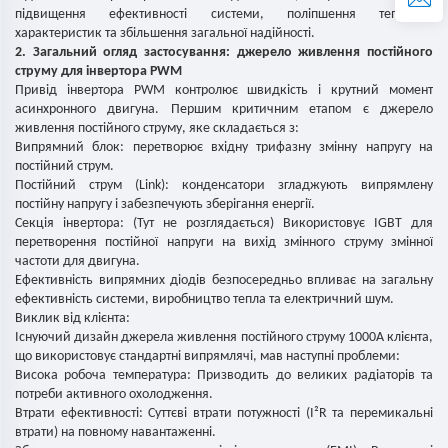
підвищення ефективності системи, поліпшення теплових
характеристик та збільшення загальної надійності.
2. Загальний огляд застосування: джерело живлення постійного
струму для інвертора PWM
Привід інвертора PWM контролює швидкість і крутний момент
асинхронного двигуна. Першим критичним етапом є джерело
живлення постійного струму, яке складається з:
Випрямний блок: перетворює вхідну трифазну змінну напругу на
постійний струм.
Постійний струм (Link): конденсатори згладжують випрямлену
постійну напругу і забезпечують зберігання енергії.
Секція інвертора: (Тут не розглядається) Використовує IGBT для
перетворення постійної напруги на вихід змінного струму змінної
частоти для двигуна.
Ефективність випрямних діодів безпосередньо впливає на загальну
ефективність системи, виробництво тепла та електричний шум.
Виклик від клієнта:
Існуючий дизайн джерела живлення постійного струму 1000А клієнта,
що використовує стандартні випрямлячі, мав наступні проблеми:
Висока робоча температура: Призводить до великих радіаторів та
потреби активного охолодження.
Втрати ефективності: Суттєві втрати потужності (I²R та перемикальні
втрати) на повному навантаженні.