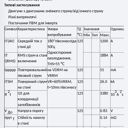
Типові застосування
Двигуни з двигунами змінного струму/від'ємного струму
Різні випрямлячі
Постачання ПВМ для інверта
Символ
Характеристика
Умови
Tj(
Значення
Одиниця
℃
випробування
)
Мін
Тип
Макс.
°
IT(AV)
Середній ток у
180
півсинусоїда
125
1200
А
стані дії
50Гц
Одностороння
IT
RMS струм в стані
1884
А
охолодження,
((RMS)
включення
℃
THS=55
Іррррр
Повторювальний
на VDRM на
125
55
mA
піковий струм
VRRM
ITSM
Поверхний струм
VR=60%VRRM,
125
26.0
kA
на стані
t=10ms півсинусу
2
3
2
I2t для
125
3380
Я
t
10
А
s
координації
запобіжників
V
Напруга порогу
125
0.83
V
До
прут
Стійкість нахилу
0.14
mΩ
T
в стані