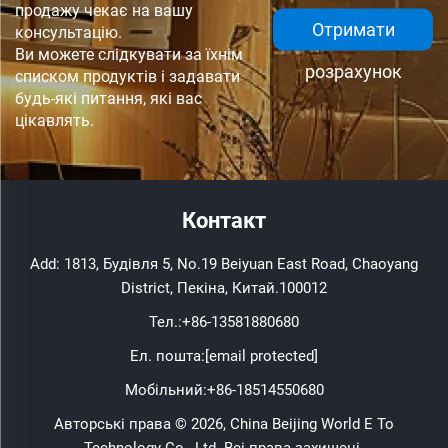
продажу чекає на вашу
Отримати
консультацію.
Ви можете слідкувати за їхнім
розрахунок
списком продуктів і задавати
будь-які питання, які вас
цікавлять.
Контакт
Add: 1813, Будівля 5, No.19 Beiyuan East Road, Chaoyang
District, Пекіна, Китай.100012
Тел.:
+86-13581880680
Ел. пошта:
[email protected]
Мобільний:
+86-18514550680
Авторські права © 2026, China Beijing World E To
Technology Co., Ltd. Всі права захищені.