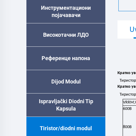
Инструментациони
појачавачи
U
Високотачни ЛДО
Референце напона
Кратко у
Dijod Modul
Тиристо
Кратко у
Тиристо
Ispravljački Diodni Tip
VRRM,
Kapsula
600В
800В
Tiristor/diodni modul