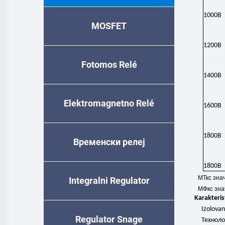
1000В
MOSFET
1200В
Fotomos Relé
1400В
Elektromagnetno Relé
1600В
1800В
Временски релеј
1800В
МТкс зна
Integralni Regulator
МФкс зна
Karakteris
Izolova
Regulator Snage
Техноло