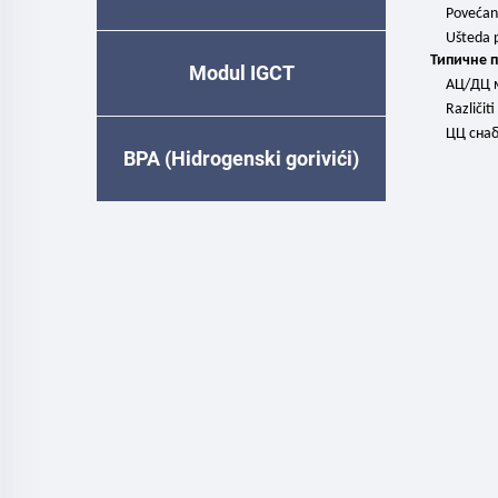
Povećan
Ušteda p
Типичне 
Modul IGCT
АЦ/ДЦ 
Različiti
ЦЦ сна
BPA (Hidrogenski gorivići)