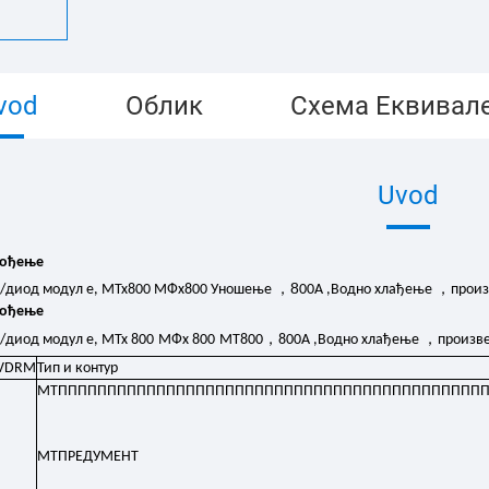
vod
Облик
Схема Еквивал
Uvod
вођење
，8
，
р/диод модул
е, МТх800
МФх800
Уношење
00
A
,
Водно хлађење
произ
вођење
，
，
р/диод модул
е, МТх
8
00
МФх
8
00
MT
8
00
8
00
A
,
Водно хлађење
произве
VDRM
Тип и контур
МТППППППППППППППППППППППППППППППППППППППППППП
МТПРЕДУМЕНТ