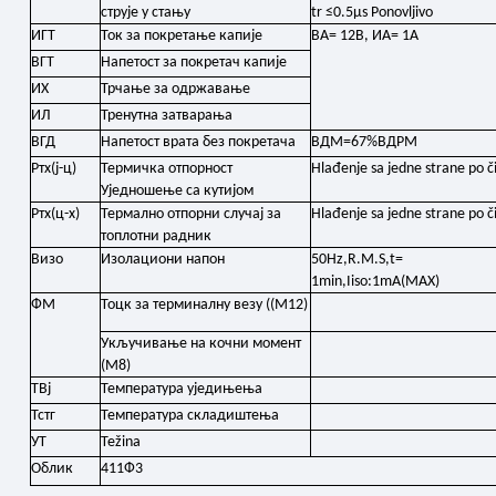
струје у стању
tr ≤0.5μs Ponovljivo
ИГТ
Ток за покретање капије
ВА= 12В, ИА= 1А
ВГТ
Напетост за покретач капије
ИХ
Трчање за одржавање
ИЛ
Тренутна затварања
ВГД
Напетост врата без покретача
ВДМ=67%ВДРМ
Ртх(ј-ц)
Термичка отпорност
Hlađenje sa jedne strane po č
Уједношење са кутијом
Ртх(ц-х)
Термално отпорни случај за
Hlađenje sa jedne strane po č
топлотни радник
Визо
Изолациони напон
50Hz,R.M.S,t=
1min,Iiso:1mA(MAX)
ФМ
Тоцк за терминалну везу ((M12)
Укључивање на кочни момент
(М8)
ТВј
Температура уједињења
Тстг
Температура складиштења
УТ
Težina
Облик
411Ф3