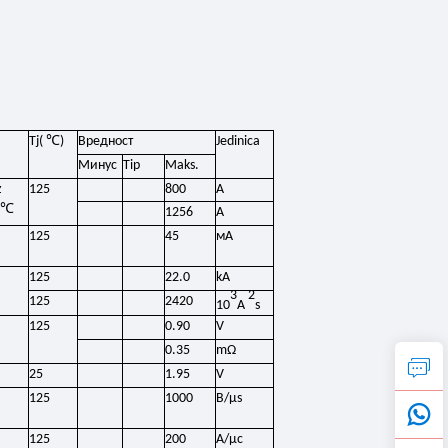
℃
Тј(
)
Вредност
Jedinica
Минус
Tip
Maks.
z
125
800
A
℃
1256
A
125
45
мА
125
22.0
kA
3
2
125
2420
10
A
s
125
0.90
V
0.35
mΩ
25
1.95
V
125
1000
В/μs
125
200
А/μс