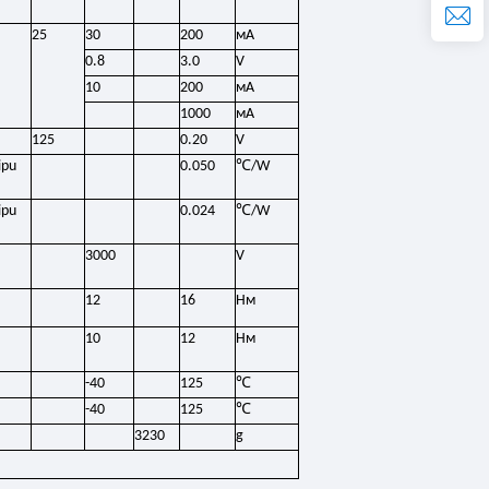
25
30
200
мА
0.8
3.0
V
10
200
мА
1000
мА
125
0.20
V
℃
ipu
0.050
/W
℃
ipu
0.024
/W
3000
V
12
16
Нм
10
12
Нм
℃
-40
125
℃
-40
125
3230
g