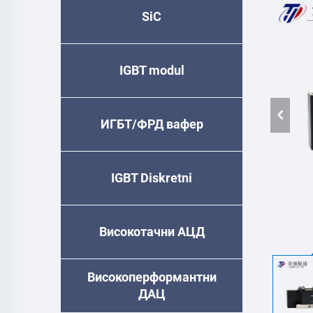
SiC
IGBT modul
ИГБТ/ФРД вафер
IGBT Diskretni
Високотачни АЦД
Високоперформантни
ДАЦ