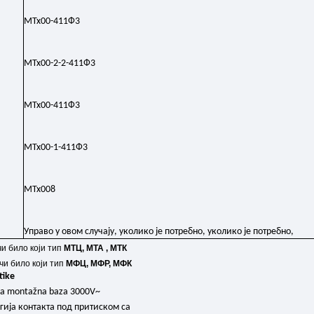
МТх00-411Ф3
МТх00-2-2-411Ф3
МТх00-411Ф3
МТх00-1-411Ф3
МТх008
Управо у овом случају, уколико је потребно, уколико је потребно,
чи било који тип
МТЦ,
МТА
,
МТК
чи било који тип
МФЦ,
МФР,
МФК
tike
na montažna baza 3000V~
гија контакта под притиском са