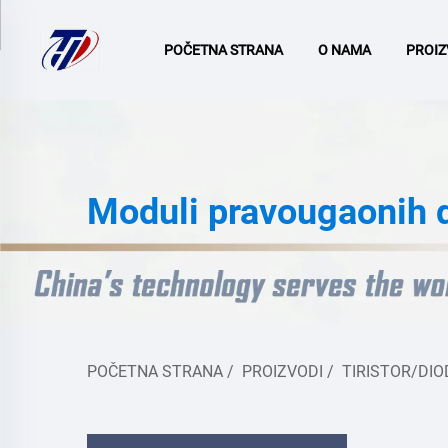
POČETNA STRANA
O NAMA
PROIZ
Moduli pravougaonih 
POČETNA STRANA
/
PROIZVODI
/
TIRISTOR/DI