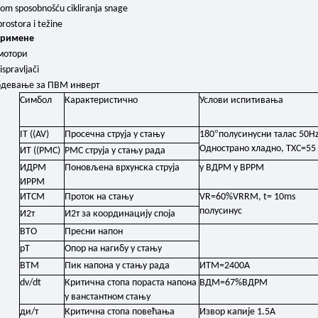
om sposobnošću cikliranja snage
rostora i težine
примене
мотори
 ispravljači
бдевање за ПВМ инверт
Симбол
Карактеристично
Услови испитивања
°
IT ((AV)
Просечна струја у стању
180
полусинусни талас 50H
Однострано хладно, ТХС=55
ИТ ((РМС)
РМС струја у стању рада
ИДРМ
Поновљена врхунска струја
у ВДРМ у ВРРМ
ИРРМ
ИТСМ
Проток на стању
VR=60%VRRM, t= 10ms
полусинус
И2т
И2т за координацију споја
ВТО
Пресни напон
рТ
Опор на нагибу у стању
ВТМ
Пик напона у стању рада
ИТМ=2400А
dv/dt
Критична стопа пораста напона
ВДМ=67%ВДРМ
у ванстантном стању
ди/т
Критична стопа повећања
Извор капије 1.5А