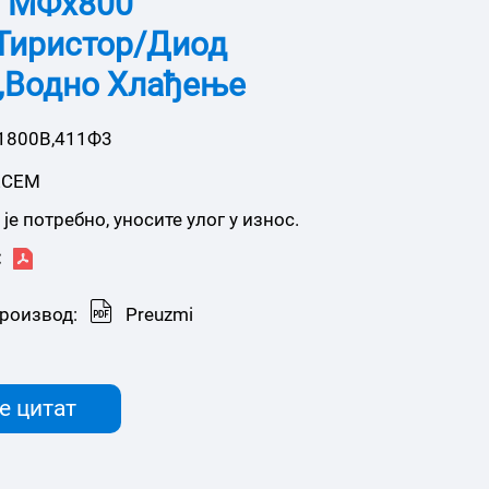
 МФх800
Тиристор/диод
,Водно Хлађење
 1800В,411Ф3
ЕСЕМ
је потребно, уносите улог у износ.
:
роизвод:
Preuzmi
е цитат