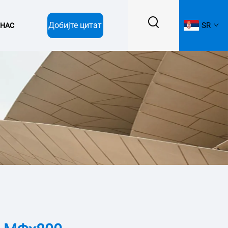
Добијте цитат
SR
 НАС