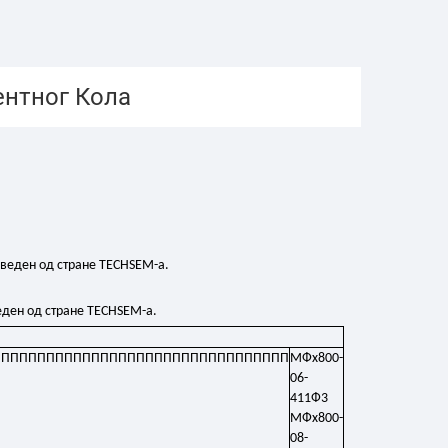
ентног Кола
веден од стране TECHSEM-а.
ден од стране TECHSEM-а.
ППППППППППППППППППППППППППППППППП
МФх800-
06-
411Ф3
МФх800-
08-