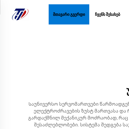
ᲛᲗᲐᲕᲐᲠᲘ ᲒᲕᲔᲠᲓᲘ
ᲩᲕᲔᲜᲡ ᲨᲔᲡᲐᲮᲔᲑ
Საუნივერსო სერვომართვები წარმოადგენ
ელექტროძრავების ზუსტ მართვასა და
გარდაქმნილ მექანიკურ მოძრაობად, რაც
შესაძლებლობები. სისტემა შედგება ს