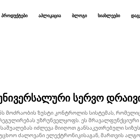
ᲞᲠᲝᲓᲣᲥᲢᲔᲑᲘ
ᲐᲞᲚᲘᲙᲐᲪᲘᲐ
ᲑᲚᲝᲒᲘ
ᲡᲘᲐᲮᲚᲔᲔᲑᲘ
ᲓᲐᲒ
უნივერსალური სერვო დრაივ
ს მოძრაობის ზუსტი კონტროლის სისტემას, რომელი
 რეგულირებას უზრუნველყოფს. ეს მრავალფუნქციური
 საშუალებას იძლევა მიიღოთ განსაკუთრებული სიზუსტ
აუცხოო ძალოვანი ელექტრონიკისაგან, მართვის ალგო