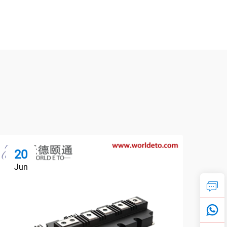
20
1
Jun
Ju